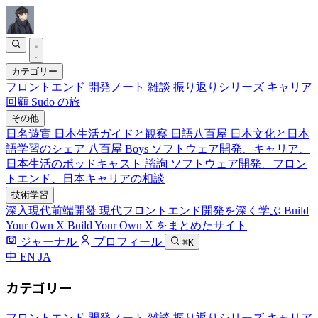
カテゴリー
フロントエンド
開発ノート
雑談
振り返りシリーズ
キャリア
回顧
Sudo の旅
その他
日名遊實
日本生活ガイドと観察
日語八百屋
日本文化と日本
語学習のシェア
八百屋 Boys
ソフトウェア開発、キャリア、
日本生活のポッドキャスト
諮詢
ソフトウェア開発、フロン
トエンド、日本キャリアの相談
技術学習
深入現代前端開發
現代フロントエンド開発を深く学ぶ
Build
Your Own X
Build Your Own X をまとめたサイト
ジャーナル
プロフィール
⌘K
中
EN
JA
カテゴリー
フロントエンド
開発ノート
雑談
振り返りシリーズ
キャリア