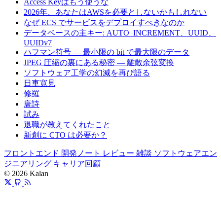
Access Keyはもう使うな
2026年、あなたはAWSを必要としないかもしれない
なぜ ECS でサービスをデプロイすべきなのか
データベースの主キー: AUTO_INCREMENT、UUID、
UUIDv7
ハフマン符号 — 最小限の bit で最大限のデータ
JPEG 圧縮の裏にある秘密 — 離散余弦変換
ソフトウェア工学の幻滅を再び語る
日車寛見
修羅
唐詩
試み
退職が教えてくれたこと
新創に CTO は必要か？
フロントエンド
開発ノート
レビュー
雑談
ソフトウェアエン
ジニアリング
キャリア回顧
© 2026 Kalan