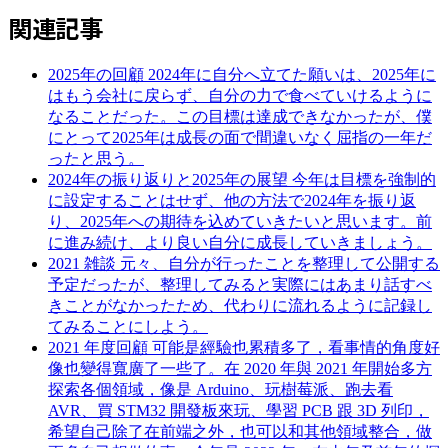
関連記事
2025年の回顧
2024年に自分へ立てた願いは、2025年に
はもう会社に戻らず、自分の力で食べていけるように
なることだった。この目標は達成できなかったが、僕
にとって2025年は成長の面で間違いなく屈指の一年だ
ったと思う。
2024年の振り返りと2025年の展望
今年は目標を強制的
に設定することはせず、他の方法で2024年を振り返
り、2025年への期待を込めていきたいと思います。前
に進み続け、より良い自分に成長していきましょう。
2021 雑談
元々、自分が行ったことを整理して公開する
予定だったが、整理してみると実際にはあまり話すべ
きことがなかったため、代わりに流れるように記録し
てみることにしよう。
2021 年度回顧
可能是經驗也累積多了，看事情的角度好
像也變得寬廣了一些了。在 2020 年與 2021 年開始多方
探索各個領域，像是 Arduino、玩樹莓派、跑去看
AVR、買 STM32 開發板來玩、學習 PCB 跟 3D 列印，
希望自己除了在前端之外，也可以和其他領域整合，做