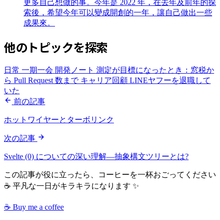
更多自己想做的事。今年是 2022 年，在去年及前年的探
索後，希望今年可以變成開創的一年，讓自己做出一些
成果來。
他のトピックを探索
日常
一期一会
開発ノート
測定が目標になったとき：窓税か
ら Pull Request 数まで
キャリア回顧
LINEヤフーを退職して
いた
前の記事
ホットワイヤーとターボリンク
次の記事
Svelte (0) についての深い理解—抽象構文ツリーとは?
この記事が役に立ったら、コーヒーを一杯おごってください
☕ 平凡な一日がキラキラになります ✨
☕ Buy me a coffee