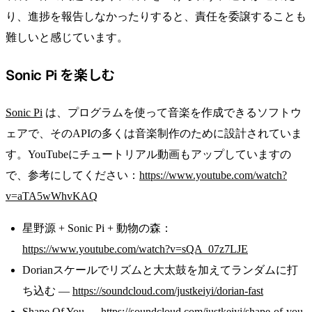
り、進捗を報告しなかったりすると、責任を委譲することも
難しいと感じています。
Sonic Pi を楽しむ
Sonic Pi
は、プログラムを使って音楽を作成できるソフトウ
ェアで、そのAPIの多くは音楽制作のために設計されていま
す。YouTubeにチュートリアル動画もアップしていますの
で、参考にしてください：
https://www.youtube.com/watch?
v=aTA5wWhvKAQ
星野源 + Sonic Pi + 動物の森：
https://www.youtube.com/watch?v=sQA_07z7LJE
Dorianスケールでリズムと大太鼓を加えてランダムに打
ち込む —
https://soundcloud.com/justkeiyi/dorian-fast
Shape Of You —
https://soundcloud.com/justkeiyi/shape-of-you-