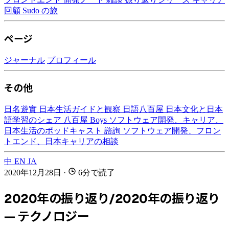
回顧
Sudo の旅
ページ
ジャーナル
プロフィール
その他
日名遊實
日本生活ガイドと観察
日語八百屋
日本文化と日本
語学習のシェア
八百屋 Boys
ソフトウェア開発、キャリア、
日本生活のポッドキャスト
諮詢
ソフトウェア開発、フロン
トエンド、日本キャリアの相談
中
EN
JA
2020年12月28日
·
6分で読了
2020年の振り返り/2020年の振り返り
— テクノロジー