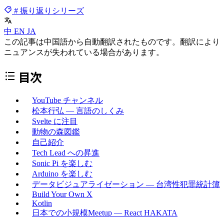
# 振り返りシリーズ
中
EN
JA
この記事は中国語から自動翻訳されたものです。翻訳により
ニュアンスが失われている場合があります。
目次
YouTube チャンネル
松本行弘 — 言語のしくみ
Svelte に注目
動物の森図鑑
自己紹介
Tech Lead への昇進
Sonic Pi を楽しむ
Arduino を楽しむ
データビジュアライゼーション — 台湾性犯罪統計簿
Build Your Own X
Kotlin
日本での小規模Meetup — React HAKATA