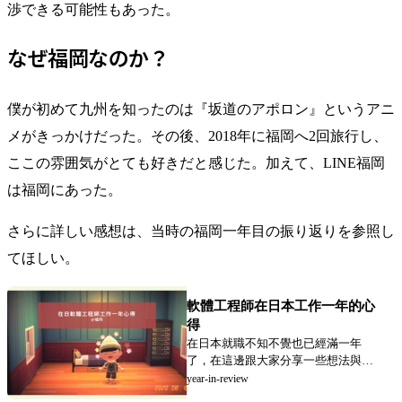
渉できる可能性もあった。
なぜ福岡なのか？
僕が初めて九州を知ったのは『坂道のアポロン』というアニ
メがきっかけだった。その後、2018年に福岡へ2回旅行し、
ここの雰囲気がとても好きだと感じた。加えて、LINE福岡
は福岡にあった。
さらに詳しい感想は、当時の福岡一年目の振り返りを参照し
てほしい。
軟體工程師在日本工作一年的心
得
在日本就職不知不覺也已經滿一年
了，在這邊跟大家分享一些想法與心
得，希望可以拋磚引玉，消除一些在
year-in-review
日本求職、就職的迷思。