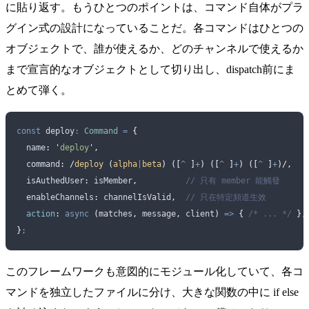
に貼り返す。もうひとつのポイントは、コマンド自体がプラ
グイン式の設計になっていることだ。各コマンドはひとつの
オブジェクトで、誰が使えるか、どのチャンネルで使えるか
まで宣言的なオブジェクトとして切り出し、dispatch前にま
とめて弾く。
const
 deploy
:
 Command
 =
 {
  name
:
 '
deploy
'
,
  command
:
 /
deploy 
(
alpha
|
beta
)
 ([
^
 ]
+
)
 ([
^
 ]
+
)
 ([
^
 ]
+
)/
,
  isAuthedUser
:
 isMember
,
          // 只有 member 能觸發
  enableChannels
:
 channelIsValid
,
  // 只在特定頻道生效
  action
:
 async
 (
matches
,
 message
,
 client
)
 =>
 {
 /* ... */
 },
}
;
このフレームワークも意図的にモジュール化していて、各コ
マンドを独立したファイルに分け、大きな関数の中に if else