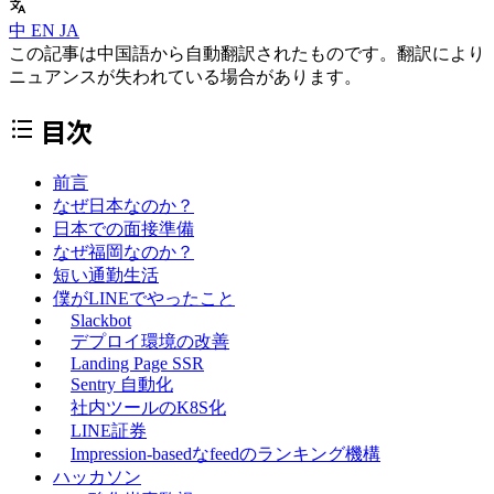
中
EN
JA
この記事は中国語から自動翻訳されたものです。翻訳により
ニュアンスが失われている場合があります。
目次
前言
なぜ日本なのか？
日本での面接準備
なぜ福岡なのか？
短い通勤生活
僕がLINEでやったこと
Slackbot
デプロイ環境の改善
Landing Page SSR
Sentry 自動化
社内ツールのK8S化
LINE証券
Impression-basedなfeedのランキング機構
ハッカソン