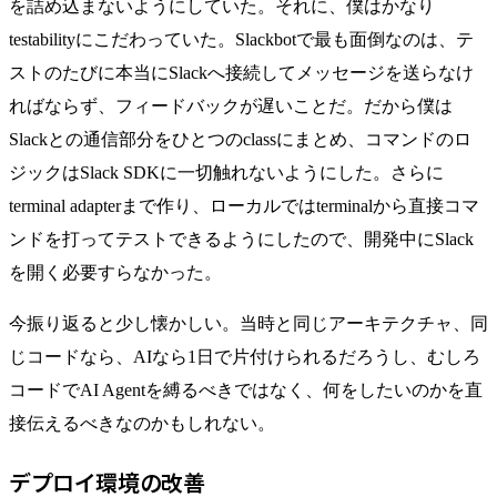
を詰め込まないようにしていた。それに、僕はかなり
testabilityにこだわっていた。Slackbotで最も面倒なのは、テ
ストのたびに本当にSlackへ接続してメッセージを送らなけ
ればならず、フィードバックが遅いことだ。だから僕は
Slackとの通信部分をひとつのclassにまとめ、コマンドのロ
ジックはSlack SDKに一切触れないようにした。さらに
terminal adapterまで作り、ローカルではterminalから直接コマ
ンドを打ってテストできるようにしたので、開発中にSlack
を開く必要すらなかった。
今振り返ると少し懐かしい。当時と同じアーキテクチャ、同
じコードなら、AIなら1日で片付けられるだろうし、むしろ
コードでAI Agentを縛るべきではなく、何をしたいのかを直
接伝えるべきなのかもしれない。
デプロイ環境の改善