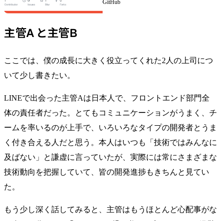
calendar through BLE - kjj6198/meeto-
GitHub
iot
主管A と主管B
ここでは、僕の成長に大きく役立ってくれた2人の上司につ
いて少し書きたい。
LINEで出会った主管Aは日本人で、フロントエンド部門全
体の責任者だった。とてもコミュニケーションがうまく、チ
ームを率いるのが上手で、いろいろなタイプの開発者とうま
く付き合える人だと思う。本人はいつも「技術ではみんなに
及ばない」と謙虚に言っていたが、実際には常にさまざまな
技術動向を把握していて、皆の開発進捗もきちんと見てい
た。
もう少し深く話してみると、主管はもうほとんど心配事がな