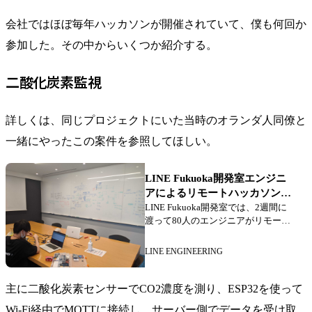
会社ではほぼ毎年ハッカソンが開催されていて、僕も何回か
参加した。その中からいくつか紹介する。
二酸化炭素監視
詳しくは、同じプロジェクトにいた当時のオランダ人同僚と
一緒にやったこの案件を参照してほしい。
LINE Fukuoka開発室エンジニ
アによるリモートハッカソンを
実施しました
LINE Fukuoka開発室では、2週間に
渡って80人のエンジニアがリモート
でアイディアソンとハッカソンを実
施しました。その開催の準備から発
LINE ENGINEERING
表された成果物をご紹介します。
LINE Fukuokaでは去年は実施できな
かったですが、基本的に毎年ハッカ
主に二酸化炭素センサーでCO2濃度を測り、ESP32を使って
ソンを開催しています。今年も開催
Wi-Fi経由でMQTTに接続し、サーバー側でデータを受け取