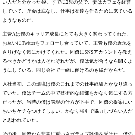
い人だと分かった😂。すでに2児の父で、妻はカフェを経営
していて、貯金は底なし、仕事は友達を作るために来ている
ようなものだ。
主管Aは僕のキャリア成長にとても大きく関わってくれた。
お互いにTwitterをフォローし合っていて、主管も僕の近況を
さりげなく気にかけてくれた。同僚にSNSアカウントを教え
るべきかどうかは人それぞれだが、僕は気が合うなら聞くよ
うにしている。同じ会社で一緒に働けるのも縁だからだ。
入社当初、この環境は僕のこれまでの仕事経験とかなり違っ
ていた。僕はチームの中で技術的な細部をかなり気にする方
だったが、当時の僕は表現の仕方が下手で、同僚の提案にい
ちいちケチをつけてしまい、かなり強引で協力しづらい人だ
と思われていた。
その後、同僚から非常に重いネガティブ評価を受けた。僕の