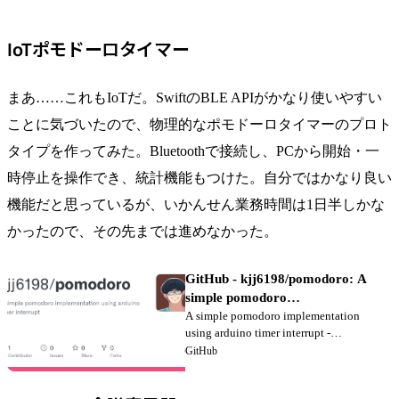
IoTポモドーロタイマー
まあ……これもIoTだ。SwiftのBLE APIがかなり使いやすい
ことに気づいたので、物理的なポモドーロタイマーのプロト
タイプを作ってみた。Bluetoothで接続し、PCから開始・一
時停止を操作でき、統計機能もつけた。自分ではかなり良い
機能だと思っているが、いかんせん業務時間は1日半しかな
かったので、その先までは進めなかった。
GitHub - kjj6198/pomodoro: A
simple pomodoro
implementation using arduino
A simple pomodoro implementation
using arduino timer interrupt -
timer interrupt
kjj6198/pomodoro
GitHub