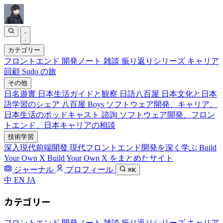
カテゴリー
フロントエンド
開発ノート
雑談
振り返りシリーズ
キャリア
回顧
Sudo の旅
その他
日名遊實
日本生活ガイドと観察
日語八百屋
日本文化と日本
語学習のシェア
八百屋 Boys
ソフトウェア開発、キャリア、
日本生活のポッドキャスト
諮詢
ソフトウェア開発、フロン
トエンド、日本キャリアの相談
技術学習
深入現代前端開發
現代フロントエンド開発を深く学ぶ
Build
Your Own X
Build Your Own X をまとめたサイト
ジャーナル
プロフィール
⌘K
中
EN
JA
カテゴリー
フロントエンド
開発ノート
雑談
振り返りシリーズ
キャリア