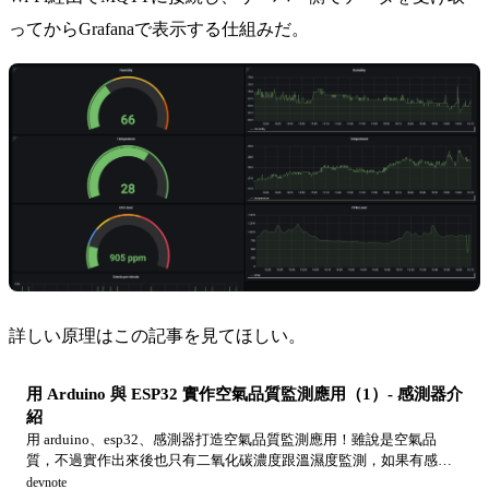
を予定していたので...
ってからGrafanaで表示する仕組みだ。
詳しい原理はこの記事を見てほしい。
用 Arduino 與 ESP32 實作空氣品質監測應用（1）- 感測器介
紹
用 arduino、esp32、感測器打造空氣品質監測應用！雖說是空氣品
質，不過實作出來後也只有二氧化碳濃度跟溫濕度監測，如果有感測
器的話要另外加上也不是太大的問題就是了。
devnote