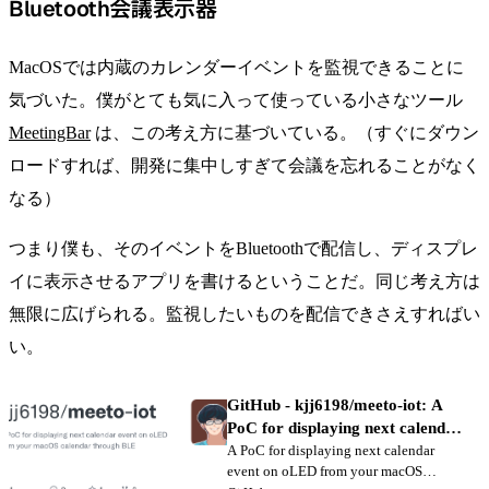
Bluetooth会議表示器
MacOSでは内蔵のカレンダーイベントを監視できることに
気づいた。僕がとても気に入って使っている小さなツール
MeetingBar
は、この考え方に基づいている。（すぐにダウン
ロードすれば、開発に集中しすぎて会議を忘れることがなく
なる）
つまり僕も、そのイベントをBluetoothで配信し、ディスプレ
イに表示させるアプリを書けるということだ。同じ考え方は
無限に広げられる。監視したいものを配信できさえすればい
い。
GitHub - kjj6198/meeto-iot: A
PoC for displaying next calendar
event on oLED from your
A PoC for displaying next calendar
event on oLED from your macOS
macOS calendar through BLE