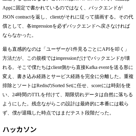
Appに固定で書かれているのではなく、バックエンドが
JSON contractを返し、clientがそれに従って描画する。その代
償として、各impressionを必ずバックエンドへ戻さなければ
ならなかった。
最も直感的なのは「ユーザーが1件見るごとにAPIを叩く」
方法だが、この規模ではimpressionだけでバックエンドが壊
れる。そこで僕たちはclient側から直接Kafka eventを送る形に
変え、書き込み経路とサービス経路を完全に分離した。重複
排除とソートはRedisのSorted Setに任せ、scoreには時刻を使
い、24時間のTTLを付けて、期限切れデータは自然に落ちる
ようにした。残念ながらこの設計は最終的に本番には載ら
ず、僕が退職した時点ではまだテスト段階だった。
ハッカソン