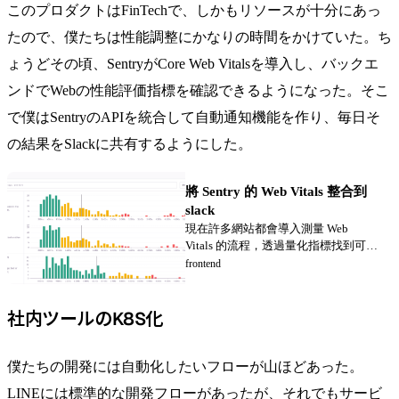
このプロダクトはFinTechで、しかもリソースが十分にあっ
たので、僕たちは性能調整にかなりの時間をかけていた。ち
ょうどその頃、SentryがCore Web Vitalsを導入し、バックエ
ンドでWebの性能評価指標を確認できるようになった。そこ
で僕はSentryのAPIを統合して自動通知機能を作り、毎日そ
の結果をSlackに共有するようにした。
將 Sentry 的 Web Vitals 整合到
slack
現在許多網站都會導入測量 Web
Vitals 的流程，透過量化指標找到可以
改善的地方。不過比較少人知道的是
frontend
其實 sentry 在之前也推出了 Web
Vitals 的統計功能，能夠統計 Web
Vitals 的各個指標如 LCP、FP、CLS，
社内ツールのK8S化
讓開發者可以在後台看到相關的圖
表，甚至把平均值都標好了，相當貼
心。
僕たちの開発には自動化したいフローが山ほどあった。
LINEには標準的な開発フローがあったが、それでもサービ