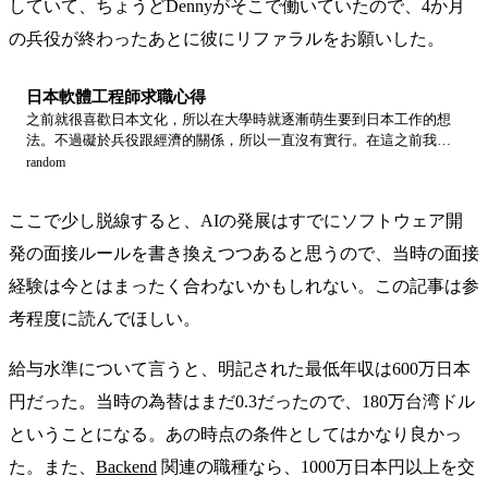
していて、ちょうどDennyがそこで働いていたので、4か月
の兵役が終わったあとに彼にリファラルをお願いした。
日本軟體工程師求職心得
之前就很喜歡日本文化，所以在大學時就逐漸萌生要到日本工作的想
法。不過礙於兵役跟經濟的關係，所以一直沒有實行。在這之前我當
服完兵役，在服兵役之前則是在公司裡頭擔任前端工程師。最近當完
random
兵回來，總算可以毫無後顧之憂找日本工作了。 剛好現在也是個蠻不
錯的時期，日本因為高齡少子化的緣故正在大幅招攬 IT…
ここで少し脱線すると、AIの発展はすでにソフトウェア開
発の面接ルールを書き換えつつあると思うので、当時の面接
経験は今とはまったく合わないかもしれない。この記事は参
考程度に読んでほしい。
給与水準について言うと、明記された最低年収は600万日本
円だった。当時の為替はまだ0.3だったので、180万台湾ドル
ということになる。あの時点の条件としてはかなり良かっ
た。また、
Backend
関連の職種なら、1000万日本円以上を交