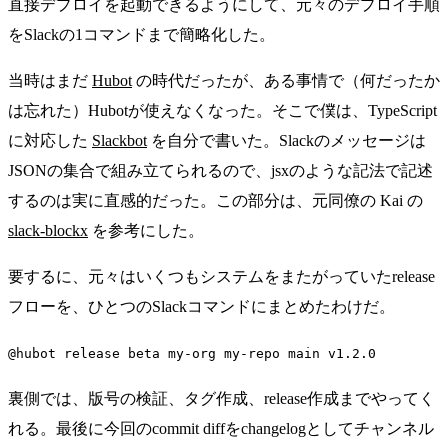
直接デプロイを起動できるようにして、元々のデプロイ手順
をSlackの1コマンドまで簡略化した。
当時はまだ
Hubot
の時代だったが、ある事情で（何だったか
は忘れた）Hubotが使えなくなった。そこで僕は、TypeScript
に対応した
Slackbot
を自分で書いた。Slackのメッセージは
JSONの集合で組み立てられるので、jsxのような記法で記述
するのは実に直感的だった。この部分は、元同僚の Kai の
slack-blockx
を参考にした。
要するに、元々はいくつもシステムをまたがっていたrelease
フローを、ひとつのSlackコマンドにまとめたわけだ。
@hubot release beta my-org my-repo main v1.2.0
裏側では、版号の検証、タグ作成、release作成までやってく
れる。最後に今回のcommit diffをchangelogとしてチャンネル