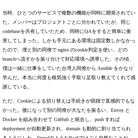
当時、ひとつのサービスで複数の機能が同時に開発されてい
た。メンバーはプロジェクトごとに分かれていたが、同じ
codebaseを共有していたため、同時にQAをすると簡単に衝
突してしまった。しかも手元にある環境は固定数しかなかっ
たので、僕と別の同僚で nginx のcookie判定を使い、どの
branchへ流すかを振り分けて対応環境へ誘導した。その頃、
僕は一緒に仕事をしていた台湾人同僚から Ansible をかなり
学んだ。本当に何度も根気強く手取り足取り教えてくれて感
謝している。
ただ、Cookieによる切り替えは手続きが煩雑で直感的でもな
かった。後になって別の同僚が大なたを振るい、Envoy と
Docker を組み合わせて GitHub と統合し、push すれば
deployment が自動更新され、domain も動的に割り当てられ
るようにした。VercelのようなPaaSではごく自然なことだ