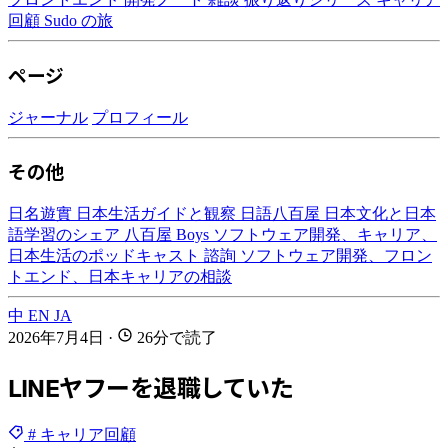
回顧
Sudo の旅
ページ
ジャーナル
プロフィール
その他
日名遊實
日本生活ガイドと観察
日語八百屋
日本文化と日本
語学習のシェア
八百屋 Boys
ソフトウェア開発、キャリア、
日本生活のポッドキャスト
諮詢
ソフトウェア開発、フロン
トエンド、日本キャリアの相談
中
EN
JA
2026年7月4日
·
26分で読了
LINEヤフーを退職していた
# キャリア回顧