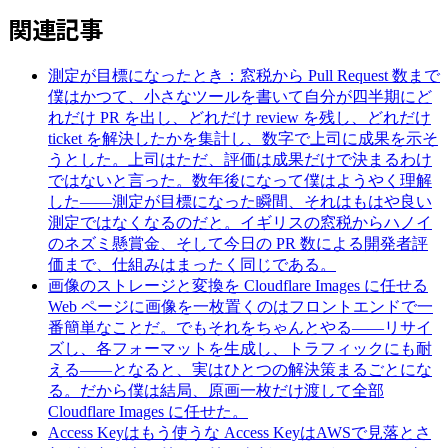
関連記事
測定が目標になったとき：窓税から Pull Request 数まで
僕はかつて、小さなツールを書いて自分が四半期にど
れだけ PR を出し、どれだけ review を残し、どれだけ
ticket を解決したかを集計し、数字で上司に成果を示そ
うとした。上司はただ、評価は成果だけで決まるわけ
ではないと言った。数年後になって僕はようやく理解
した——測定が目標になった瞬間、それはもはや良い
測定ではなくなるのだと。イギリスの窓税からハノイ
のネズミ懸賞金、そして今日の PR 数による開発者評
価まで、仕組みはまったく同じである。
画像のストレージと変換を Cloudflare Images に任せる
Web ページに画像を一枚置くのはフロントエンドで一
番簡単なことだ。でもそれをちゃんとやる——リサイ
ズし、各フォーマットを生成し、トラフィックにも耐
える——となると、実はひとつの解決策まるごとにな
る。だから僕は結局、原画一枚だけ渡して全部
Cloudflare Images に任せた。
Access Keyはもう使うな
Access KeyはAWSで見落とさ