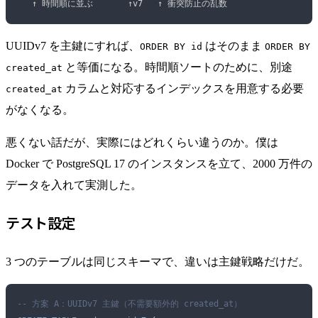
   ↑ 時間順に並ぶ       ↑v7   ↑ 衝突防止の乱数
UUIDv7 を主鍵にすれば、
はそのまま
ORDER BY id
ORDER BY
と等価になる。時間順ソートのために、別途
created_at
カラムと対応するインデックスを用意する必要
created_at
がなくなる。
悪くない話だが、実際にはどれくらい違うのか。僕は
Docker で PostgreSQL 17 のインスタンスを立て、2000 万件の
データを入れて実測した。
テスト設定
3 つのテーブルは同じスキーマで、違いは主鍵戦略だけだ。
-- 方案 A：UUIDv7 主鍵（不需要額外的 created_at）