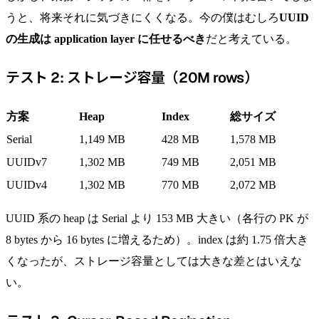
うと、将来それに気づきにくくなる。今の僕はむしろ
UUID
の生成は application layer に任せるべき
だと考えている。
テスト 2: ストレージ容量（20M rows）
方案
Heap
Index
総サイズ
Serial
1,149 MB
428 MB
1,578 MB
UUIDv7
1,302 MB
749 MB
2,051 MB
UUIDv4
1,302 MB
770 MB
2,072 MB
UUID 系の heap は Serial より 153 MB 大きい（各行の PK が
8 bytes から 16 bytes に増えるため）。index は約 1.75 倍大き
くなったが、ストレージ容量としては大きな差とはいえな
い。