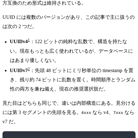
方互換のため形式は維持されている。
UUID には複数のバージョンがあり、この記事で主に扱うの
は次の 2 つだ。
1
UUIDv4
：122 ビットの純粋な乱数で、構造を持たな
い。現在もっとも広く使われているが、データベースに
はあまり優しくない。
2
UUIDv7
：先頭 48 ビットにミリ秒単位の timestamp を置
き、残り約 74 ビットに乱数を置く。時間順序とランダム
性の両方を兼ね備え、現在の推奨選択肢だ。
見た目はどちらも同じで、違いは内部構造にある。見分ける
には第 3 セグメントの先頭を見る。
なら v4、
なら
4xxx
7xxx
v7 だ。