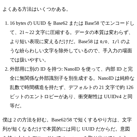
よくある方法はいくつかある。
16 bytes の UUID を Base62 または Base58 でエンコードし
て、21～22 文字に圧縮する。データの本質は変わらず、
より短い表現に変えるだけだ。Base58 は
、
のよ
0/O
I/l
うな紛らわしい文字を除外しているので、手入力の場面
では扱いやすい。
外部用に別の ID を持つ: NanoID を使って、内部 ID と完
全に無関係な外部識別子を別生成する。NanoID は純粋な
乱数で時間構造を持たず、デフォルトの 21 文字で約 126
ビットのエントロピーがあり、衝突耐性は UUIDv4 と同
等だ。
僕は 2 の方法を好む。Base62/58 で短くするやり方は、文字
列が短くなるだけで本質的には同じ UUID だからだ。意図