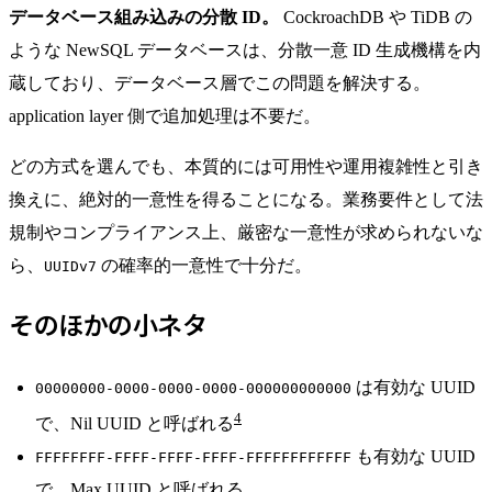
データベース組み込みの分散 ID。
CockroachDB や TiDB の
ような NewSQL データベースは、分散一意 ID 生成機構を内
蔵しており、データベース層でこの問題を解決する。
application layer 側で追加処理は不要だ。
どの方式を選んでも、本質的には可用性や運用複雑性と引き
換えに、絶対的一意性を得ることになる。業務要件として法
規制やコンプライアンス上、厳密な一意性が求められないな
ら、
の確率的一意性で十分だ。
UUIDv7
そのほかの小ネタ
は有効な UUID
00000000-0000-0000-0000-000000000000
4
で、Nil UUID と呼ばれる
も有効な UUID
FFFFFFFF-FFFF-FFFF-FFFF-FFFFFFFFFFFF
で、Max UUID と呼ばれる