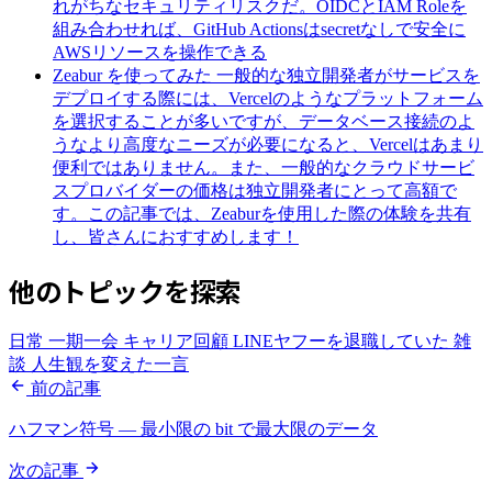
れがちなセキュリティリスクだ。OIDCとIAM Roleを
組み合わせれば、GitHub Actionsはsecretなしで安全に
AWSリソースを操作できる
Zeabur を使ってみた
一般的な独立開発者がサービスを
デプロイする際には、Vercelのようなプラットフォーム
を選択することが多いですが、データベース接続のよ
うなより高度なニーズが必要になると、Vercelはあまり
便利ではありません。また、一般的なクラウドサービ
スプロバイダーの価格は独立開発者にとって高額で
す。この記事では、Zeaburを使用した際の体験を共有
し、皆さんにおすすめします！
他のトピックを探索
日常
一期一会
キャリア回顧
LINEヤフーを退職していた
雑
談
人生観を変えた一言
前の記事
ハフマン符号 — 最小限の bit で最大限のデータ
次の記事