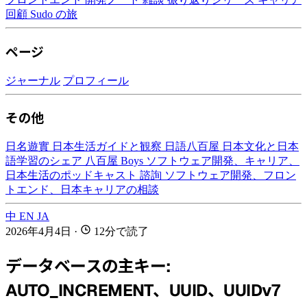
回顧
Sudo の旅
ページ
ジャーナル
プロフィール
その他
日名遊實
日本生活ガイドと観察
日語八百屋
日本文化と日本
語学習のシェア
八百屋 Boys
ソフトウェア開発、キャリア、
日本生活のポッドキャスト
諮詢
ソフトウェア開発、フロン
トエンド、日本キャリアの相談
中
EN
JA
2026年4月4日
·
12分で読了
データベースの主キー:
AUTO_INCREMENT、UUID、UUIDv7