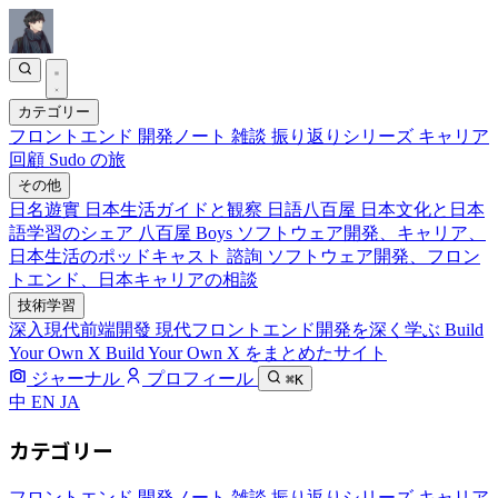
カテゴリー
フロントエンド
開発ノート
雑談
振り返りシリーズ
キャリア
回顧
Sudo の旅
その他
日名遊實
日本生活ガイドと観察
日語八百屋
日本文化と日本
語学習のシェア
八百屋 Boys
ソフトウェア開発、キャリア、
日本生活のポッドキャスト
諮詢
ソフトウェア開発、フロン
トエンド、日本キャリアの相談
技術学習
深入現代前端開發
現代フロントエンド開発を深く学ぶ
Build
Your Own X
Build Your Own X をまとめたサイト
ジャーナル
プロフィール
⌘K
中
EN
JA
カテゴリー
フロントエンド
開発ノート
雑談
振り返りシリーズ
キャリア