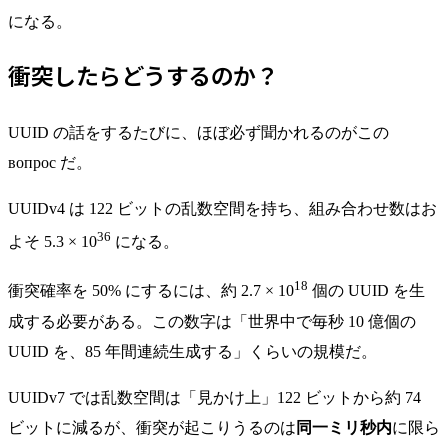
になる。
衝突したらどうするのか？
UUID の話をするたびに、ほぼ必ず聞かれるのがこの
вопрос だ。
UUIDv4 は 122 ビットの乱数空間を持ち、組み合わせ数はお
36
よそ 5.3 × 10
になる。
18
衝突確率を 50% にするには、約 2.7 × 10
個の UUID を生
成する必要がある。この数字は「世界中で毎秒 10 億個の
UUID を、85 年間連続生成する」くらいの規模だ。
UUIDv7 では乱数空間は「見かけ上」122 ビットから約 74
ビットに減るが、衝突が起こりうるのは
同一ミリ秒内
に限ら