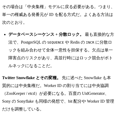
その場合は「中央集権」モデルに戻る必要がある。つまり、
単一の権威ある発番元が ID を配る方式だ。よくある方法は
次のとおり。
データベースシーケンス + 分散ロック。
最も直接的な方
法で、PostgreSQL の
や Redis の
に分散ロ
SEQUENCE
INCR
ックを組み合わせて全体一意性を担保する。欠点は単一
障害点のリスクがあり、高並行時にはロック競合がボト
ルネックになることだ。
Twitter Snowflake とその変種。
先に述べた Snowflake も本
質的には中央集権だ。Worker ID の割り当てには中央協調
（ZooKeeper / etcd）が必要になる。百度の UidGenerator、
Sony の Sonyflake も同様の発想で、bit 配分や Worker ID 管理
だけを調整している。