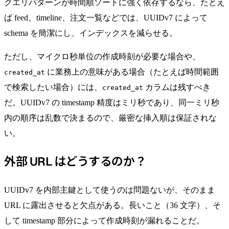
クエリパターンが時間順ソートに強く依存するなら、たとえ
ば feed、timeline、注文一覧などでは、UUIDv7 によって
schema を簡潔にし、インデックスを減らせる。
ただし、マイクロ秒単位の作成時刻が必要な場合や、
に業務上の意味がある場合（たとえば時間範囲
created_at
で検索したい場合）には、
カラムは残すべき
created_at
だ。UUIDv7 の timestamp 精度はミリ秒であり、同一ミリ秒
内の順序は乱数で決まるので、厳密な挿入順は保証されな
い。
外部 URL はどうするのか？
UUIDv7 を内部主鍵として使うのは問題ないが、そのまま
URL に露出させると欠点がある。長いこと（36 文字）、そ
して timestamp 部分によって作成時刻が漏れることだ。