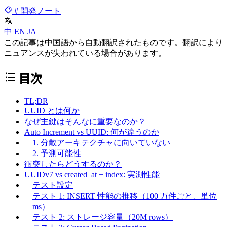
# 開発ノート
中
EN
JA
この記事は中国語から自動翻訳されたものです。翻訳により
ニュアンスが失われている場合があります。
目次
TL;DR
UUID とは何か
なぜ主鍵はそんなに重要なのか？
Auto Increment vs UUID: 何が違うのか
1. 分散アーキテクチャに向いていない
2. 予測可能性
衝突したらどうするのか？
UUIDv7 vs created_at + index: 実測性能
テスト設定
テスト 1: INSERT 性能の推移（100 万件ごと、単位
ms）
テスト 2: ストレージ容量（20M rows）