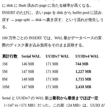
に disk に flush 済みの page に当たる確率が高くなる。
INSERT のたびに、古い page を disk から buffer pool に読み
戻す → page split → disk へ書き戻す、という流れが発生しう
る。
100 万件ごとの INSERT では、WAL 量がデータベースの実
際のディスク書き込み負荷をそのまま反映する。
累計行数
Serial WAL
UUIDv7 WAL
UUIDv4 WAL
1M
146 MB
171 MB
744 MB
5M
147 MB
171 MB
1,227 MB
8M
148 MB
171 MB
1,715 MB
10M
147 MB
171 MB
2,418 MB
Serial と UUIDv7 の WAL 量は
最初から最後までほぼ一定
（~147 vs ~171 MB）だった。この差（24 MB）は、UUID が