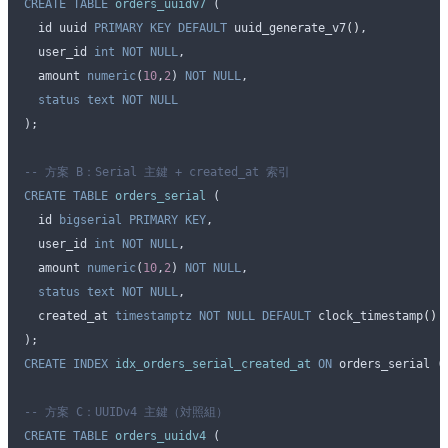
CREATE
 TABLE
 orders_uuidv7
 (
  id uuid 
PRIMARY KEY
 DEFAULT
 uuid_generate_v7
()
,
  user_id 
int
 NOT NULL
,
  amount 
numeric
(
10
,
2
) 
NOT NULL
,
  status
 text
 NOT NULL
);
-- 方案 B：Serial 主鍵 + created_at 索引
CREATE
 TABLE
 orders_serial
 (
  id 
bigserial
 PRIMARY KEY
,
  user_id 
int
 NOT NULL
,
  amount 
numeric
(
10
,
2
) 
NOT NULL
,
  status
 text
 NOT NULL
,
  created_at 
timestamptz
 NOT NULL
 DEFAULT
 clock_timestamp
()
);
CREATE
 INDEX
 idx_orders_serial_created_at
 ON
 orders_serial (
-- 方案 C：UUIDv4 主鍵（対照組）
CREATE
 TABLE
 orders_uuidv4
 (