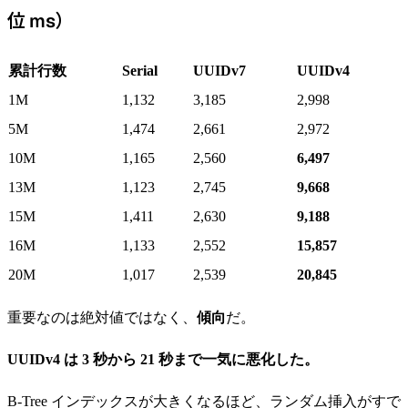
位 ms）
累計行数
Serial
UUIDv7
UUIDv4
1M
1,132
3,185
2,998
5M
1,474
2,661
2,972
10M
1,165
2,560
6,497
13M
1,123
2,745
9,668
15M
1,411
2,630
9,188
16M
1,133
2,552
15,857
20M
1,017
2,539
20,845
重要なのは絶対値ではなく、
傾向
だ。
UUIDv4 は 3 秒から 21 秒まで一気に悪化した。
B-Tree インデックスが大きくなるほど、ランダム挿入がすで