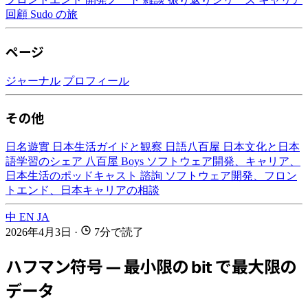
回顧
Sudo の旅
ページ
ジャーナル
プロフィール
その他
日名遊實
日本生活ガイドと観察
日語八百屋
日本文化と日本
語学習のシェア
八百屋 Boys
ソフトウェア開発、キャリア、
日本生活のポッドキャスト
諮詢
ソフトウェア開発、フロン
トエンド、日本キャリアの相談
中
EN
JA
2026年4月3日
·
7分で読了
ハフマン符号 — 最小限の bit で最大限の
データ