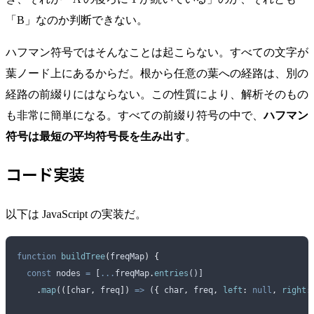
「B」なのか判断できない。
ハフマン符号ではそんなことは起こらない。すべての文字が
葉ノード上にあるからだ。根から任意の葉への経路は、別の
経路の前綴りにはならない。この性質により、解析そのもの
も非常に簡単になる。すべての前綴り符号の中で、
ハフマン
符号は最短の平均符号長を生み出す
。
コード実装
以下は JavaScript の実装だ。
function
 buildTree
(
freqMap
)
 {
  const
 nodes
 =
 [
...
freqMap
.
entries
()]
    .
map
(
([
char
,
 freq
])
 =>
 (
{
 char
,
 freq
,
 left
:
 null
,
 right
: