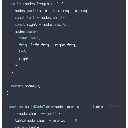
  while
 (
nodes
.
length 
>
 1
) 
{
    nodes
.
sort
(
(
a
,
 b
)
 =>
 a
.
freq
 -
 b
.
freq
)
    const
 left
 =
 nodes
.
shift
()
    const
 right
 =
 nodes
.
shift
()
    nodes
.
push
(
{
      char
:
 null
,
      freq
:
 left
.
freq
 +
 right
.
freq
,
      left
,
      right
,
    }
)
  }
  return
 nodes
[
0
]
}
function
 buildCodeTable
(
node
,
 prefix
 =
 ''
,
 table
 =
 {})
 {
  if
 (
node
.
char
 !==
 null
) 
{
    table
[
node
.
char
] 
=
 prefix
 ||
 '
0
'
    return
 table