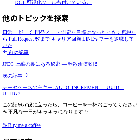
DCT 可視化ツールも付けている。
他のトピックを探索
日常
一期一会
開発ノート
測定が目標になったとき：窓税か
ら Pull Request 数まで
キャリア回顧
LINEヤフーを退職して
いた
前の記事
JPEG 圧縮の裏にある秘密 — 離散余弦変換
次の記事
データベースの主キー: AUTO_INCREMENT、UUID、
UUIDv7
この記事が役に立ったら、コーヒーを一杯おごってください
☕ 平凡な一日がキラキラになります ✨
☕ Buy me a coffee