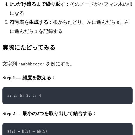
1つだけ残るまで繰り返す
：そのノードがハフマン木の根
になる
符号表を生成する
：根からたどり、左に進んだら
、右
0
に進んだら
を記録する
1
実際にたどってみる
文字列
を例にする。
"aabbbcccc"
Step 1 — 頻度を数える：
a: 2, b: 3, c: 4
Step 2 — 最小の2つを取り出して結合する：
a(2) + b(3) → ab(5)