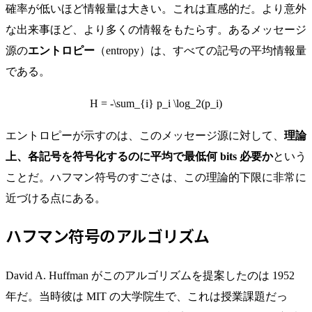
確率が低いほど情報量は大きい。これは直感的だ。より意外
な出来事ほど、より多くの情報をもたらす。あるメッセージ
源の
エントロピー
（entropy）は、すべての記号の平均情報量
である。
H = -\sum_{i} p_i \log_2(p_i)
エントロピーが示すのは、このメッセージ源に対して、
理論
上、各記号を符号化するのに平均で最低何 bits 必要か
という
ことだ。ハフマン符号のすごさは、この理論的下限に非常に
近づける点にある。
ハフマン符号のアルゴリズム
David A. Huffman がこのアルゴリズムを提案したのは 1952
年だ。当時彼は MIT の大学院生で、これは授業課題だっ