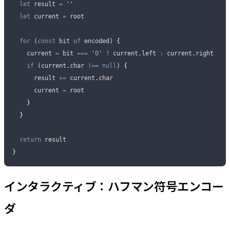
  let
 result
 =
 ''
  let
 current
 =
 root
  for
 (
const
 bit
 of
 encoded
) 
{
    current
 =
 bit
 ===
 '
0
'
 ?
 current
.
left
 :
 current
.
right
    if
 (
current
.
char
 !==
 null
) 
{
      result
 +=
 current
.
char
      current
 =
 root
    }
  }
  return
 result
}
インタラクティブ：ハフマン符号エンコー
ダ