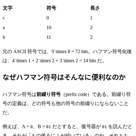
文字
符号
長さ
c
0
1
a
10
2
b
11
2
元の ASCII 符号では、
9 \times 8 = 72
bits。ハフマン符号化後
は、
4 \times 1 + 2 \times 2 + 3 \times 2 = 14
bits だ。
なぜハフマン符号はそんなに便利なのか
ハフマン符号は
前綴り符号
（prefix code）である。前綴り符
号の定義は、どの符号も他の符号の前綴りにならないこと
だ。
例えば、A =
、B =
だとすると、復号器が
を読んだと
0
01
01
き、それが「A の後ろに 1 が続いている」のか、それとも