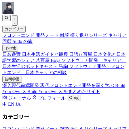
カテゴリー
フロントエンド
開発ノート
雑談
振り返りシリーズ
キャリア
回顧
Sudo の旅
その他
日名遊實
日本生活ガイドと観察
日語八百屋
日本文化と日本
語学習のシェア
八百屋 Boys
ソフトウェア開発、キャリア、
日本生活のポッドキャスト
諮詢
ソフトウェア開発、フロン
トエンド、日本キャリアの相談
技術学習
深入現代前端開發
現代フロントエンド開発を深く学ぶ
Build
Your Own X
Build Your Own X をまとめたサイト
ジャーナル
プロフィール
⌘K
中
EN
JA
カテゴリー
フロントエンド
開発ノート
雑談
振り返りシリーズ
キャリア