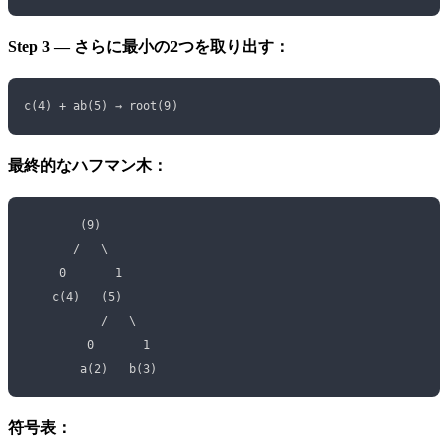
Step 3 — さらに最小の2つを取り出す：
c(4) + ab(5) → root(9)
最終的なハフマン木：
        (9)
       /   \
     0       1
    c(4)   (5)
           /   \
         0       1
        a(2)   b(3)
符号表：