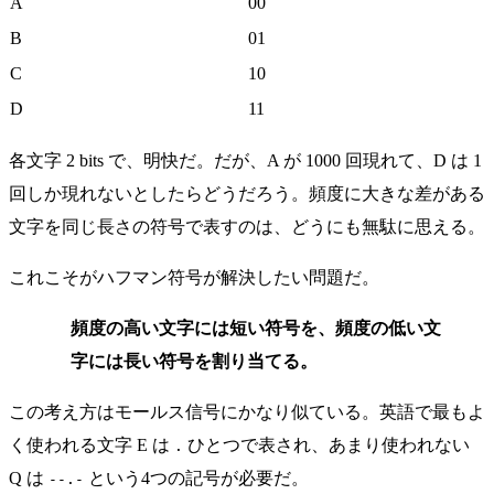
A
00
B
01
C
10
D
11
各文字 2 bits で、明快だ。だが、A が 1000 回現れて、D は 1
回しか現れないとしたらどうだろう。頻度に大きな差がある
文字を同じ長さの符号で表すのは、どうにも無駄に思える。
これこそがハフマン符号が解決したい問題だ。
頻度の高い文字には短い符号を、頻度の低い文
字には長い符号を割り当てる。
この考え方はモールス信号にかなり似ている。英語で最もよ
く使われる文字 E は
ひとつで表され、あまり使われない
.
Q は
という4つの記号が必要だ。
--.-