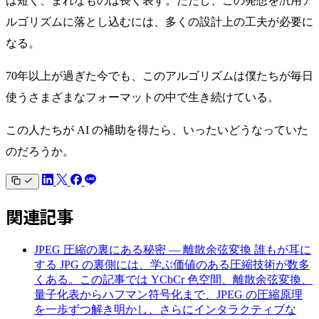
は短く、まれなものは長く表す。ただし、この発想を汎用ア
ルゴリズムに落とし込むには、多くの設計上の工夫が必要に
なる。
70年以上が過ぎた今でも、このアルゴリズムは僕たちが毎日
使うさまざまなフォーマットの中で生き続けている。
この人たちが AI の補助を得たら、いったいどうなっていた
のだろうか。
関連記事
JPEG 圧縮の裏にある秘密 — 離散余弦変換
誰もが耳に
する JPG の裏側には、学ぶ価値のある圧縮技術が数多
くある。この記事では YCbCr 色空間、離散余弦変換、
量子化表からハフマン符号化まで、JPEG の圧縮原理
を一歩ずつ解き明かし、さらにインタラクティブな