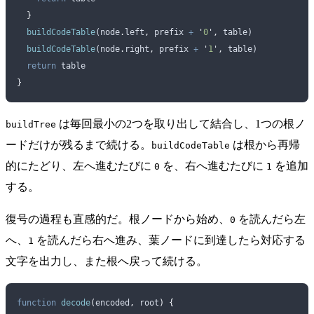
  }
  buildCodeTable
(
node
.
left
,
 prefix
 +
 '
0
'
,
 table
)
  buildCodeTable
(
node
.
right
,
 prefix
 +
 '
1
'
,
 table
)
  return
 table
}
は毎回最小の2つを取り出して結合し、1つの根ノ
buildTree
ードだけが残るまで続ける。
は根から再帰
buildCodeTable
的にたどり、左へ進むたびに
を、右へ進むたびに
を追加
0
1
する。
復号の過程も直感的だ。根ノードから始め、
を読んだら左
0
へ、
を読んだら右へ進み、葉ノードに到達したら対応する
1
文字を出力し、また根へ戻って続ける。
function
 decode
(
encoded
,
 root
)
 {