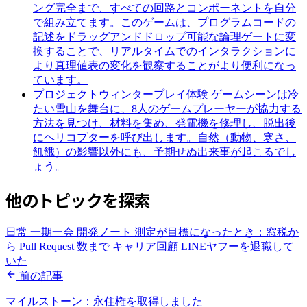
ング完全まで、すべての回路とコンポーネントを自分
で組み立てます。このゲームは、プログラムコードの
記述をドラッグアンドドロップ可能な論理ゲートに変
換することで、リアルタイムでのインタラクションに
より真理値表の変化を観察することがより便利になっ
ています。
プロジェクトウィンタープレイ体験
ゲームシーンは冷
たい雪山を舞台に、8人のゲームプレーヤーが協力する
方法を見つけ、材料を集め、発電機を修理し、脱出後
にヘリコプターを呼び出します。自然（動物、寒さ、
飢餓）の影響以外にも、予期せぬ出来事が起こるでし
ょう。
他のトピックを探索
日常
一期一会
開発ノート
測定が目標になったとき：窓税か
ら Pull Request 数まで
キャリア回顧
LINEヤフーを退職して
いた
前の記事
マイルストーン：永住権を取得しました