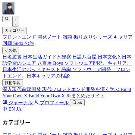
カテゴリー
フロントエンド
開発ノート
雑談
振り返りシリーズ
キャリア
回顧
Sudo の旅
その他
日名遊實
日本生活ガイドと観察
日語八百屋
日本文化と日本
語学習のシェア
八百屋 Boys
ソフトウェア開発、キャリア、
日本生活のポッドキャスト
諮詢
ソフトウェア開発、フロン
トエンド、日本キャリアの相談
技術学習
深入現代前端開發
現代フロントエンド開発を深く学ぶ
Build
Your Own X
Build Your Own X をまとめたサイト
ジャーナル
プロフィール
⌘K
中
EN
JA
カテゴリー
フロントエンド
開発ノート
雑談
振り返りシリーズ
キャリア