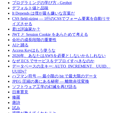
プログラミングの学び方 - Geohot
デフォルト値と品味
It Depends は僕が最も嫌いな言葉だ
CSS field-sizing — 1行のCSSでフォーム要素を自動リサ
イズさせる
君は評論家か？
JWT と Session Cookie をあらためて考える
会社の成長段階の重要性
AIと踊る
Access Keyはもう使うな
2026年、あなたはAWSを必要としないかもしれない
なぜ ECS でサービスをデプロイすべきなのか
データベースの主キー: AUTO_INCREMENT、UUID、
UUIDv7
ハフマン符号 — 最小限の bit で最大限のデータ
JPEG 圧縮の裏にある秘密 — 離散余弦変換
ソフトウェア工学の幻滅を再び語る
日車寛見
修羅
唐詩
試み