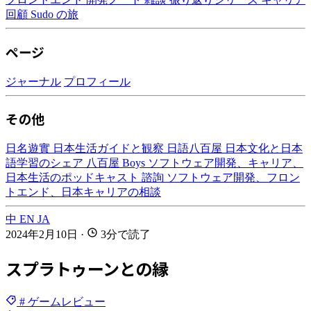
回顧
Sudo の旅
ページ
ジャーナル
プロフィール
その他
日名遊實
日本生活ガイドと観察
日語八百屋
日本文化と日本
語学習のシェア
八百屋 Boys
ソフトウェア開発、キャリア、
日本生活のポッドキャスト
諮詢
ソフトウェア開発、フロン
トエンド、日本キャリアの相談
中
EN
JA
2024年2月10日
·
3分で読了
スプラトゥーンとの縁
# ゲームレビュー