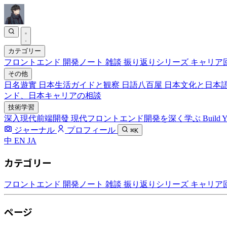
カテゴリー
フロントエンド
開発ノート
雑談
振り返りシリーズ
キャリア
その他
日名遊實
日本生活ガイドと観察
日語八百屋
日本文化と日本
ンド、日本キャリアの相談
技術学習
深入現代前端開發
現代フロントエンド開発を深く学ぶ
Build 
ジャーナル
プロフィール
⌘K
中
EN
JA
カテゴリー
フロントエンド
開発ノート
雑談
振り返りシリーズ
キャリア
ページ