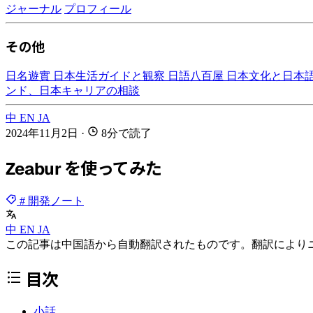
ジャーナル
プロフィール
その他
日名遊實
日本生活ガイドと観察
日語八百屋
日本文化と日本
ンド、日本キャリアの相談
中
EN
JA
2024年11月2日
·
8分で読了
Zeabur を使ってみた
# 開発ノート
中
EN
JA
この記事は中国語から自動翻訳されたものです。翻訳により
目次
小話