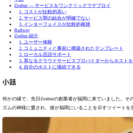
Zeabur — サービスをワンクリックでデプロイ
1. コストが比較的高い
2. サービス間の結合が明確でない
3. インターフェイスが比較的複雑
Railway
Zeabur 紹介
1. ユーザー体験
2. コミュニティと事前に構築されたテンプレート
3. ローカル言語サポート
3. 異なるクラウドサービスプロバイダーからホスト
4. 自分のホストに接続できる
小話
何かの縁で、先日Zeaburの創業者が福岡に来ていました。
ズムの神様に愛され、彼が福岡にいることを示すツイートを見