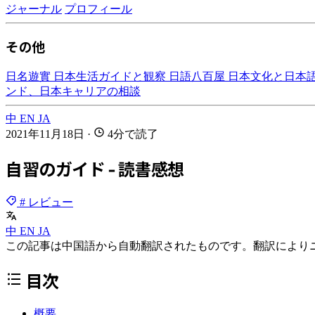
ジャーナル
プロフィール
その他
日名遊實
日本生活ガイドと観察
日語八百屋
日本文化と日本
ンド、日本キャリアの相談
中
EN
JA
2021年11月18日
·
4分で読了
自習のガイド - 読書感想
# レビュー
中
EN
JA
この記事は中国語から自動翻訳されたものです。翻訳により
目次
概要