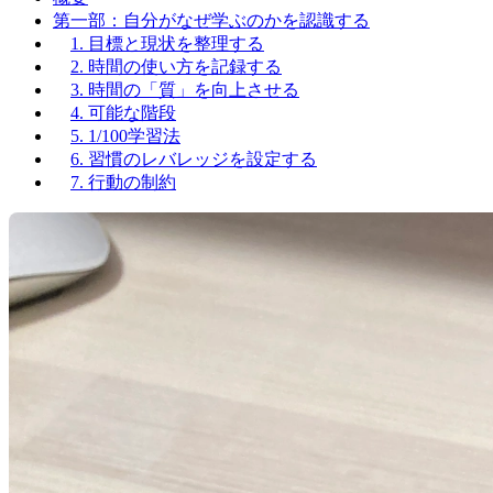
第一部：自分がなぜ学ぶのかを認識する
1. 目標と現状を整理する
2. 時間の使い方を記録する
3. 時間の「質」を向上させる
4. 可能な階段
5. 1/100学習法
6. 習慣のレバレッジを設定する
7. 行動の制約