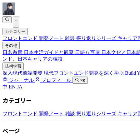
カテゴリー
フロントエンド
開発ノート
雑談
振り返りシリーズ
キャリア
その他
日名遊實
日本生活ガイドと観察
日語八百屋
日本文化と日本
ンド、日本キャリアの相談
技術学習
深入現代前端開發
現代フロントエンド開発を深く学ぶ
Build 
ジャーナル
プロフィール
⌘K
中
EN
JA
カテゴリー
フロントエンド
開発ノート
雑談
振り返りシリーズ
キャリア
ページ