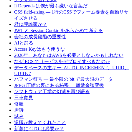
It Depends は僕が最も嫌いな言葉だ
CSS field-sizing — 1行のCSSでフォーム要素を自動リサ
イズさせる
君は評論家か？
JWT と Session Cookie をあらためて考える
会社の成長段階の重要性
AIと踊る
Access Keyはもう使うな
2026年、あなたはAWSを必要としないかもしれない
なぜ ECS でサービスをデプロイすべきなのか
データベースの主キー: AUTO_INCREMENT、UUID、
UUIDv7
ハフマン符号 — 最小限の bit で最大限のデータ
JPEG 圧縮の裏にある秘密 — 離散余弦変換
ソフトウェア工学の幻滅を再び語る
日車寛見
修羅
唐詩
試み
退職が教えてくれたこと
新創に CTO は必要か？