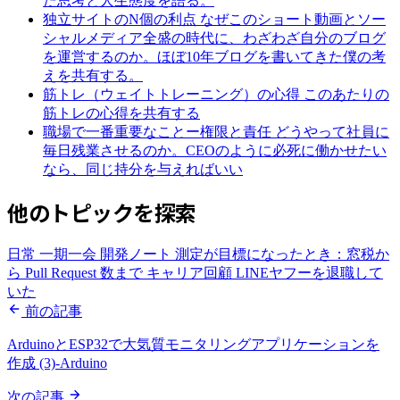
た思考と人生態度を語る。
独立サイトのN個の利点
なぜこのショート動画とソー
シャルメディア全盛の時代に、わざわざ自分のブログ
を運営するのか。ほぼ10年ブログを書いてきた僕の考
えを共有する。
筋トレ（ウェイトトレーニング）の心得
このあたりの
筋トレの心得を共有する
職場で一番重要なことー権限と責任
どうやって社員に
毎日残業させるのか。CEOのように必死に働かせたい
なら、同じ持分を与えればいい
他のトピックを探索
日常
一期一会
開発ノート
測定が目標になったとき：窓税か
ら Pull Request 数まで
キャリア回顧
LINEヤフーを退職して
いた
前の記事
ArduinoとESP32で大気質モニタリングアプリケーションを
作成 (3)-Arduino
次の記事