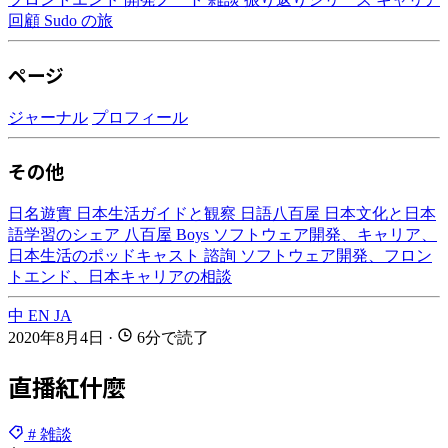
回顧
Sudo の旅
ページ
ジャーナル
プロフィール
その他
日名遊實
日本生活ガイドと観察
日語八百屋
日本文化と日本
語学習のシェア
八百屋 Boys
ソフトウェア開発、キャリア、
日本生活のポッドキャスト
諮詢
ソフトウェア開発、フロン
トエンド、日本キャリアの相談
中
EN
JA
2020年8月4日
·
6分で読了
直播紅什麼
# 雑談