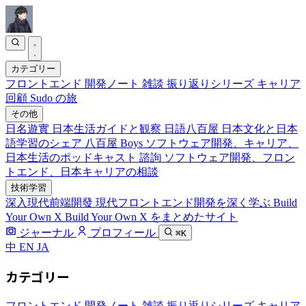
カテゴリー
フロントエンド
開発ノート
雑談
振り返りシリーズ
キャリア
回顧
Sudo の旅
その他
日名遊實
日本生活ガイドと観察
日語八百屋
日本文化と日本
語学習のシェア
八百屋 Boys
ソフトウェア開発、キャリア、
日本生活のポッドキャスト
諮詢
ソフトウェア開発、フロン
トエンド、日本キャリアの相談
技術学習
深入現代前端開發
現代フロントエンド開発を深く学ぶ
Build
Your Own X
Build Your Own X をまとめたサイト
ジャーナル
プロフィール
⌘K
中
EN
JA
カテゴリー
フロントエンド
開発ノート
雑談
振り返りシリーズ
キャリア