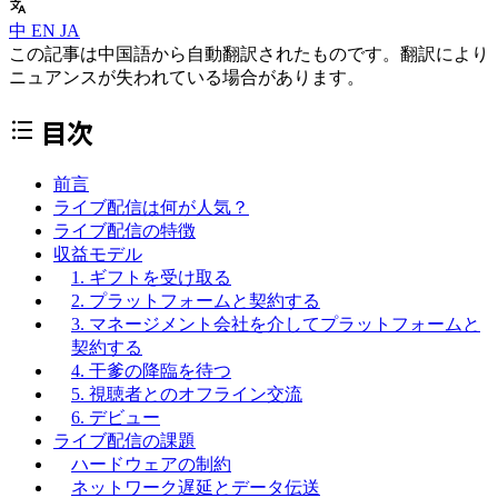
中
EN
JA
この記事は中国語から自動翻訳されたものです。翻訳により
ニュアンスが失われている場合があります。
目次
前言
ライブ配信は何が人気？
ライブ配信の特徴
収益モデル
1. ギフトを受け取る
2. プラットフォームと契約する
3. マネージメント会社を介してプラットフォームと
契約する
4. 干爹の降臨を待つ
5. 視聴者とのオフライン交流
6. デビュー
ライブ配信の課題
ハードウェアの制約
ネットワーク遅延とデータ伝送