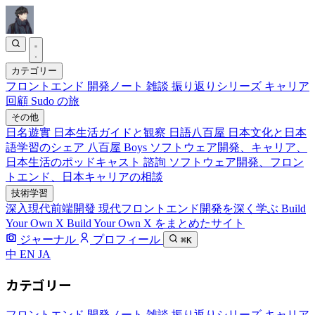
カテゴリー
フロントエンド
開発ノート
雑談
振り返りシリーズ
キャリア
回顧
Sudo の旅
その他
日名遊實
日本生活ガイドと観察
日語八百屋
日本文化と日本
語学習のシェア
八百屋 Boys
ソフトウェア開発、キャリア、
日本生活のポッドキャスト
諮詢
ソフトウェア開発、フロン
トエンド、日本キャリアの相談
技術学習
深入現代前端開發
現代フロントエンド開発を深く学ぶ
Build
Your Own X
Build Your Own X をまとめたサイト
ジャーナル
プロフィール
⌘K
中
EN
JA
カテゴリー
フロントエンド
開発ノート
雑談
振り返りシリーズ
キャリア