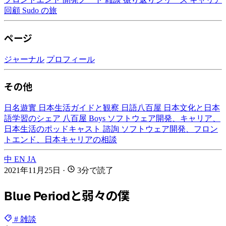
回顧
Sudo の旅
ページ
ジャーナル
プロフィール
その他
日名遊實
日本生活ガイドと観察
日語八百屋
日本文化と日本
語学習のシェア
八百屋 Boys
ソフトウェア開発、キャリア、
日本生活のポッドキャスト
諮詢
ソフトウェア開発、フロン
トエンド、日本キャリアの相談
中
EN
JA
2021年11月25日
·
3分で読了
Blue Periodと弱々の僕
# 雑談