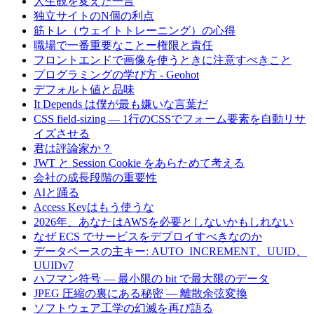
人生観を変えた一言
独立サイトのN個の利点
筋トレ（ウェイトトレーニング）の心得
職場で一番重要なことー権限と責任
フロントエンドで画像を使うときに注意すべきこと
プログラミングの学び方 - Geohot
デフォルト値と品味
It Depends は僕が最も嫌いな言葉だ
CSS field-sizing — 1行のCSSでフォーム要素を自動リサ
イズさせる
君は評論家か？
JWT と Session Cookie をあらためて考える
会社の成長段階の重要性
AIと踊る
Access Keyはもう使うな
2026年、あなたはAWSを必要としないかもしれない
なぜ ECS でサービスをデプロイすべきなのか
データベースの主キー: AUTO_INCREMENT、UUID、
UUIDv7
ハフマン符号 — 最小限の bit で最大限のデータ
JPEG 圧縮の裏にある秘密 — 離散余弦変換
ソフトウェア工学の幻滅を再び語る