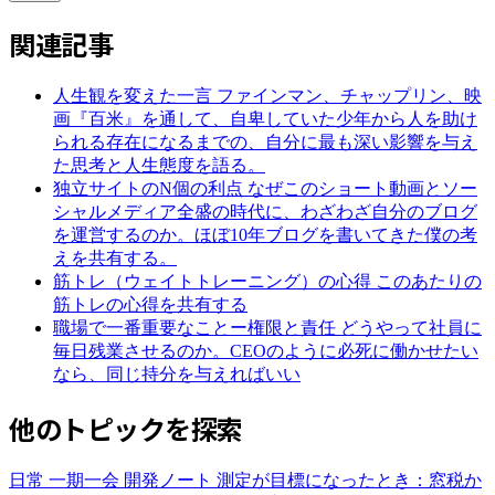
関連記事
人生観を変えた一言
ファインマン、チャップリン、映
画『百米』を通して、自卑していた少年から人を助け
られる存在になるまでの、自分に最も深い影響を与え
た思考と人生態度を語る。
独立サイトのN個の利点
なぜこのショート動画とソー
シャルメディア全盛の時代に、わざわざ自分のブログ
を運営するのか。ほぼ10年ブログを書いてきた僕の考
えを共有する。
筋トレ（ウェイトトレーニング）の心得
このあたりの
筋トレの心得を共有する
職場で一番重要なことー権限と責任
どうやって社員に
毎日残業させるのか。CEOのように必死に働かせたい
なら、同じ持分を与えればいい
他のトピックを探索
日常
一期一会
開発ノート
測定が目標になったとき：窓税か