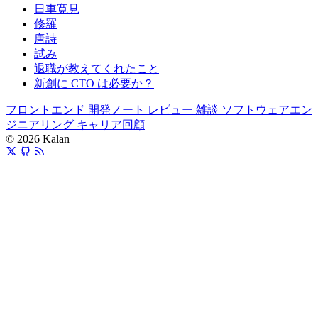
日車寛見
修羅
唐詩
試み
退職が教えてくれたこと
新創に CTO は必要か？
フロントエンド
開発ノート
レビュー
雑談
ソフトウェアエン
ジニアリング
キャリア回顧
© 2026 Kalan