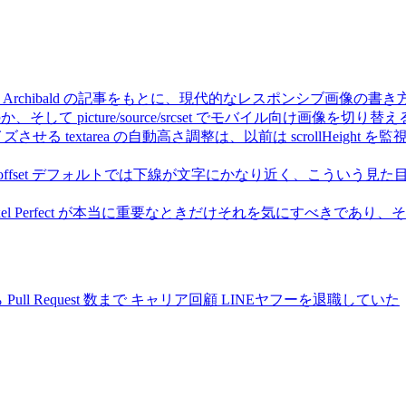
ke Archibald の記事をもとに、現代的なレスポンシブ画像の書き方
選ぶのか、そして picture/source/srcset でモバイル向け画像を
リサイズさせる
textarea の自動高さ調整は、以前は scrollHeight を監視する 
fset
デフォルトでは下線が文字にかなり近く、こういう見た
ixel Perfect が本当に重要なときだけそれを気にすべき
 Request 数まで
キャリア回顧
LINEヤフーを退職していた