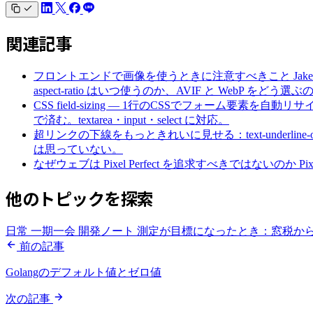
関連記事
フロントエンドで画像を使うときに注意すべきこと
Ja
aspect-ratio はいつ使うのか、AVIF と WebP をどう
CSS field-sizing — 1行のCSSでフォーム要素を自動
で済む。textarea・input・select に対応。
超リンクの下線をもっときれいに見せる：text-underline-of
は思っていない。
なぜウェブは Pixel Perfect を追求すべきではないのか
P
他のトピックを探索
日常
一期一会
開発ノート
測定が目標になったとき：窓税から Pull
前の記事
Golangのデフォルト値とゼロ値
次の記事