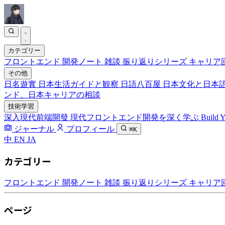
カテゴリー
フロントエンド
開発ノート
雑談
振り返りシリーズ
キャリア
その他
日名遊實
日本生活ガイドと観察
日語八百屋
日本文化と日本
ンド、日本キャリアの相談
技術学習
深入現代前端開發
現代フロントエンド開発を深く学ぶ
Build 
ジャーナル
プロフィール
⌘K
中
EN
JA
カテゴリー
フロントエンド
開発ノート
雑談
振り返りシリーズ
キャリア
ページ