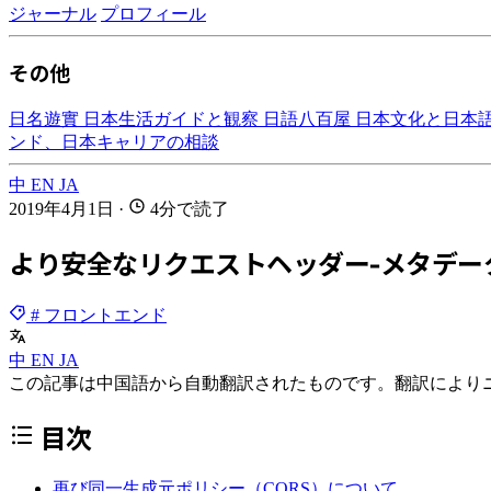
ジャーナル
プロフィール
その他
日名遊實
日本生活ガイドと観察
日語八百屋
日本文化と日本
ンド、日本キャリアの相談
中
EN
JA
2019年4月1日
·
4分で読了
より安全なリクエストヘッダー-メタデー
# フロントエンド
中
EN
JA
この記事は中国語から自動翻訳されたものです。翻訳により
目次
再び同一生成元ポリシー（CORS）について