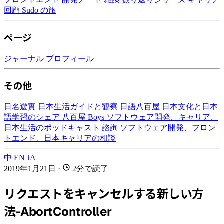
回顧
Sudo の旅
ページ
ジャーナル
プロフィール
その他
日名遊實
日本生活ガイドと観察
日語八百屋
日本文化と日本
語学習のシェア
八百屋 Boys
ソフトウェア開発、キャリア、
日本生活のポッドキャスト
諮詢
ソフトウェア開発、フロン
トエンド、日本キャリアの相談
中
EN
JA
2019年1月21日
·
2分で読了
リクエストをキャンセルする新しい方
法-AbortController