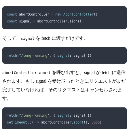
const
 abortController
 =
 new
 AbortController
()
const
 signal
 =
 abortController
.
signal
そして、
を fetch に渡すだけです。
signal
fetch
(
"
/long-running
"
,
 {
 signal
:
 signal
 }
)
を呼び出すと、signal が fetch に送信
abortController.abort
されます。もし signal を受け取ったときにリクエストがまだ
完了していなければ、そのリクエストはキャンセルされま
す。
fetch
(
"
/long-running
"
,
 {
 signal
:
 signal
 }
)
setTimeout
(
()
 =>
 abortController
.
abort
()
,
 5000
)