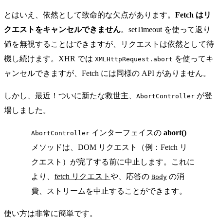
とはいえ、依然として致命的な欠点があります。
Fetch はリ
クエストをキャンセルできません
。setTimeout を使って返り
値を無視することはできますが、リクエストは依然として待
機し続けます。XHR では
を使ってキ
XMLHttpRequest.abort
ャンセルできますが、Fetch には同様の API がありません。
しかし、最近！ついに新たな救世主、
が登
AbortController
場しました。
インターフェイスの
abort()
AbortController
メソッドは、DOM リクエスト（例：Fetch リ
クエスト）が完了する前に中止します。これに
より、
fetch リクエスト
や、応答の
の消
Body
費、ストリームを中止することができます。
使い方は非常に簡単です。