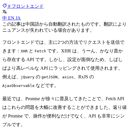
# フロントエンド
中
EN
JA
この記事は中国語から自動翻訳されたものです。翻訳により
ニュアンスが失われている場合があります。
フロントエンドでは、主に2つの方法でリクエストを送信で
きます：
と
です。XHR は、うーん、かなり昔か
XHR
Fetch
ら存在する API です。しかし、設定が面倒なため、しばし
ばより高レベルな API にラッピングされて使用されます。
例えば、
の
、
、RxJS の
jQuery
getJSON
axios
などです。
AjaxObservable
最近では、Promise が徐々に普及してきたことで、Fetch API
はこれらの問題を大幅に改善することができました。返り値
が Promise で、操作が便利なだけでなく、API も非常にシン
プルです。