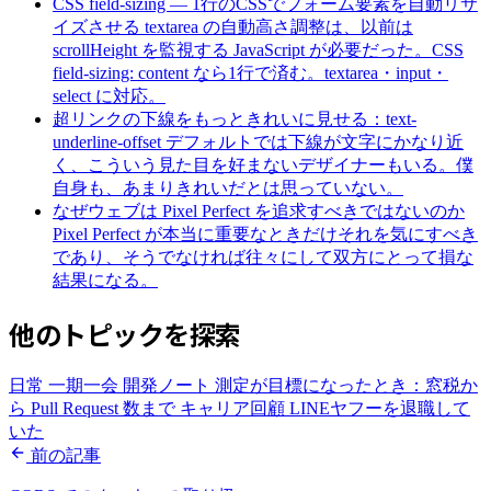
CSS field-sizing — 1行のCSSでフォーム要素を自動リサ
イズさせる
textarea の自動高さ調整は、以前は
scrollHeight を監視する JavaScript が必要だった。CSS
field-sizing: content なら1行で済む。textarea・input・
select に対応。
超リンクの下線をもっときれいに見せる：text-
underline-offset
デフォルトでは下線が文字にかなり近
く、こういう見た目を好まないデザイナーもいる。僕
自身も、あまりきれいだとは思っていない。
なぜウェブは Pixel Perfect を追求すべきではないのか
Pixel Perfect が本当に重要なときだけそれを気にすべき
であり、そうでなければ往々にして双方にとって損な
結果になる。
他のトピックを探索
日常
一期一会
開発ノート
測定が目標になったとき：窓税か
ら Pull Request 数まで
キャリア回顧
LINEヤフーを退職して
いた
前の記事