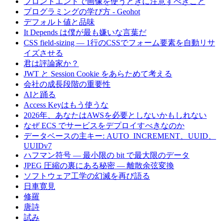
フロントエンドで画像を使うときに注意すべきこと
プログラミングの学び方 - Geohot
デフォルト値と品味
It Depends は僕が最も嫌いな言葉だ
CSS field-sizing — 1行のCSSでフォーム要素を自動リサ
イズさせる
君は評論家か？
JWT と Session Cookie をあらためて考える
会社の成長段階の重要性
AIと踊る
Access Keyはもう使うな
2026年、あなたはAWSを必要としないかもしれない
なぜ ECS でサービスをデプロイすべきなのか
データベースの主キー: AUTO_INCREMENT、UUID、
UUIDv7
ハフマン符号 — 最小限の bit で最大限のデータ
JPEG 圧縮の裏にある秘密 — 離散余弦変換
ソフトウェア工学の幻滅を再び語る
日車寛見
修羅
唐詩
試み