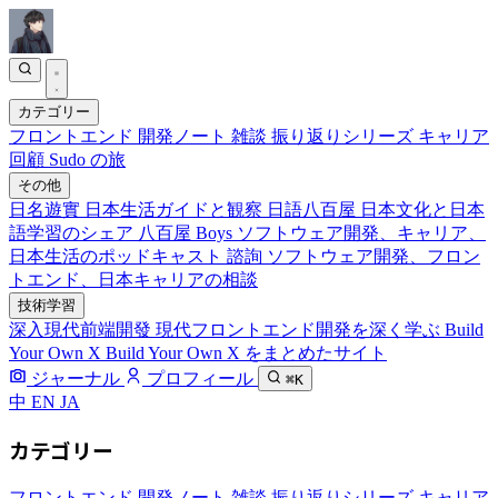
カテゴリー
フロントエンド
開発ノート
雑談
振り返りシリーズ
キャリア
回顧
Sudo の旅
その他
日名遊實
日本生活ガイドと観察
日語八百屋
日本文化と日本
語学習のシェア
八百屋 Boys
ソフトウェア開発、キャリア、
日本生活のポッドキャスト
諮詢
ソフトウェア開発、フロン
トエンド、日本キャリアの相談
技術学習
深入現代前端開發
現代フロントエンド開発を深く学ぶ
Build
Your Own X
Build Your Own X をまとめたサイト
ジャーナル
プロフィール
⌘K
中
EN
JA
カテゴリー
フロントエンド
開発ノート
雑談
振り返りシリーズ
キャリア