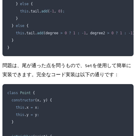
    }
 else
 {
      this
.
tail
.
add
(
-
1
,
 0
)
;
    }
  }
 else
 {
    this
.
tail
.
add
(
degree
 >
 0
 ?
 1
 :
 -
1
,
 degree2
 >
 0
 ?
 1
 :
 -
1
)
  }
}
問題は、尾が通った点を問うもので、
を使用して簡単に
Set
実装できます。完全なコード実装は以下の通りです：
class
 Point
 {
  constructor
(
x
,
 y
)
 {
    this
.
x
 =
 x
;
    this
.
y
 =
 y
;
  }