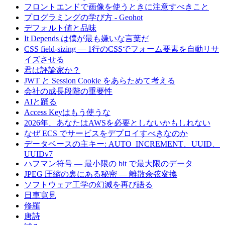
フロントエンドで画像を使うときに注意すべきこと
プログラミングの学び方 - Geohot
デフォルト値と品味
It Depends は僕が最も嫌いな言葉だ
CSS field-sizing — 1行のCSSでフォーム要素を自動リサ
イズさせる
君は評論家か？
JWT と Session Cookie をあらためて考える
会社の成長段階の重要性
AIと踊る
Access Keyはもう使うな
2026年、あなたはAWSを必要としないかもしれない
なぜ ECS でサービスをデプロイすべきなのか
データベースの主キー: AUTO_INCREMENT、UUID、
UUIDv7
ハフマン符号 — 最小限の bit で最大限のデータ
JPEG 圧縮の裏にある秘密 — 離散余弦変換
ソフトウェア工学の幻滅を再び語る
日車寛見
修羅
唐詩