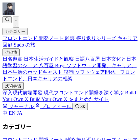
カテゴリー
フロントエンド
開発ノート
雑談
振り返りシリーズ
キャリア
回顧
Sudo の旅
その他
日名遊實
日本生活ガイドと観察
日語八百屋
日本文化と日本
語学習のシェア
八百屋 Boys
ソフトウェア開発、キャリア、
日本生活のポッドキャスト
諮詢
ソフトウェア開発、フロン
トエンド、日本キャリアの相談
技術学習
深入現代前端開發
現代フロントエンド開発を深く学ぶ
Build
Your Own X
Build Your Own X をまとめたサイト
ジャーナル
プロフィール
⌘K
中
EN
JA
カテゴリー
フロントエンド
開発ノート
雑談
振り返りシリーズ
キャリア