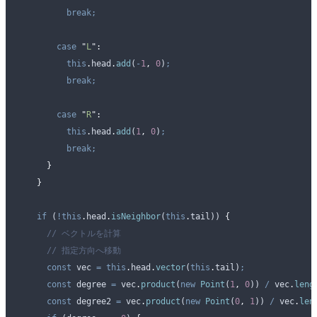
          break;
        case
 "
L
"
:
          this
.
head
.
add
(
-
1
,
 0
)
;
          break;
        case
 "
R
"
:
          this
.
head
.
add
(
1
,
 0
)
;
          break;
      }
    }
    if
 (
!this
.
head
.
isNeighbor
(
this
.
tail
)) 
{
      // ベクトルを計算
      // 指定方向へ移動
      const
 vec
 =
 this
.
head
.
vector
(
this
.
tail
)
;
      const
 degree
 =
 vec
.
product
(
new
 Point
(
1
,
 0
)) 
/
 vec
.
leng
      const
 degree2
 =
 vec
.
product
(
new
 Point
(
0
,
 1
)) 
/
 vec
.
len