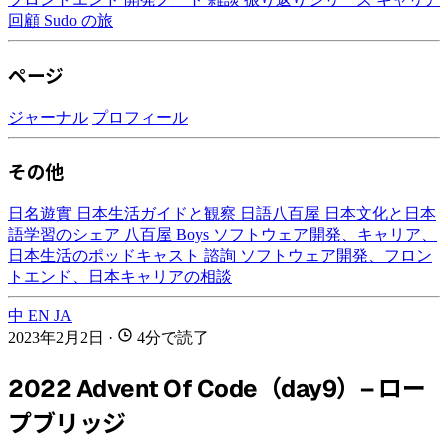
回顧
Sudo の旅
ページ
ジャーナル
プロフィール
その他
日名遊實
日本生活ガイドと観察
日語八百屋
日本文化と日本
語学習のシェア
八百屋 Boys
ソフトウェア開発、キャリア、
日本生活のポッドキャスト
諮詢
ソフトウェア開発、フロン
トエンド、日本キャリアの相談
中
EN
JA
2023年2月2日
·
4分で読了
2022 Advent Of Code（day9）– ロー
プブリッジ