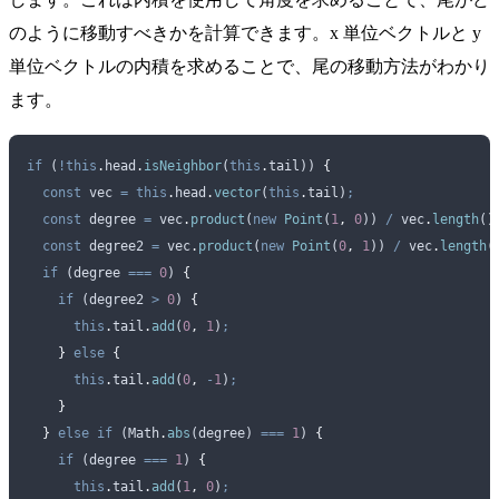
のように移動すべきかを計算できます。x 単位ベクトルと y
単位ベクトルの内積を求めることで、尾の移動方法がわかり
ます。
if
 (
!this
.
head
.
isNeighbor
(
this
.
tail
)) 
{
  const
 vec
 =
 this
.
head
.
vector
(
this
.
tail
)
;
  const
 degree
 =
 vec
.
product
(
new
 Point
(
1
,
 0
)) 
/
 vec
.
length
()
  const
 degree2
 =
 vec
.
product
(
new
 Point
(
0
,
 1
)) 
/
 vec
.
length
(
  if
 (
degree
 ===
 0
) 
{
    if
 (
degree2
 >
 0
) 
{
      this
.
tail
.
add
(
0
,
 1
)
;
    }
 else
 {
      this
.
tail
.
add
(
0
,
 -
1
)
;
    }
  }
 else
 if
 (
Math
.
abs
(
degree
) 
===
 1
) 
{
    if
 (
degree
 ===
 1
) 
{
      this
.
tail
.
add
(
1
,
 0
)
;