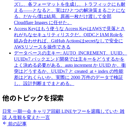
ズし、各フォーマットを生成し、トラフィックにも耐
える——となると、実はひとつの解決策まるごとにな
る。だから僕は結局、原画一枚だけ渡して全部
Cloudflare Images に任せた。
Access Keyはもう使うな
Access KeyはAWSで見落とさ
れがちなセキュリティリスクだ。OIDCとIAM Roleを
組み合わせれば、GitHub Actionsはsecretなしで安全に
AWSリソースを操作できる
データベースの主キー: AUTO_INCREMENT、UUID、
UUIDv7
バックエンド開発では主キーをどうするかを
よく決める必要がある。auto increment か UUID か、衝
突はどうするか、UUIDv7 と created_at + index の性能
差はどれくらいか。実際に 2000 万件のデータで検証
し、設計判断までまとめる。
他のトピックを探索
日常
一期一会
キャリア回顧
LINEヤフーを退職していた
雑
談
人生観を変えた一言
前の記事