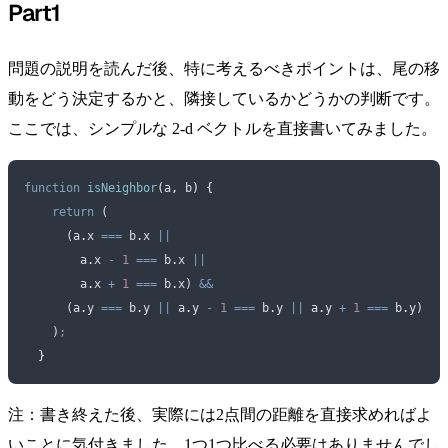
Part1
問題の説明を読んだ後、特に考えるべきポイントは、尾の移
動をどう決定するかと、隣接しているかどうかの判断です。
ここでは、シンプルな 2-d ベクトルを直接書いてみました。
function
 isNeighbor
(
a
,
 b
)
 {
    return
 (
      (
a
.
x
 ===
 b
.
x
 ||
        a
.
x
 -
 1
 ===
 b
.
x
 ||
        a
.
x
 +
 1
 ===
 b
.
x
) 
&&
      (
a
.
y
 ===
 b
.
y
 ||
 a
.
y
 -
 1
 ===
 b
.
y
 ||
 a
.
y
 +
 1
 ===
 b
.
y
)
    )
;
  }
注：書き終えた後、実際には2点間の距離を直接求めればよ
いことに気付きました。1つ1つ比べる必要はありませんでし