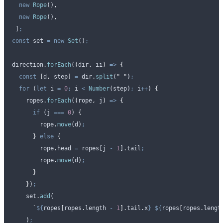
  new
 Rope
()
,
  new
 Rope
()
,
 ]
;
const
 set
 =
 new
 Set
()
;
direction
.
forEach
(
(
dir
,
 ii
)
 =>
 {
  const
 [
d
,
 step
]
 =
 dir
.
split
(
"
 "
)
;
  for
 (
let
 i
 =
 0
;
 i
 <
 Number
(
step
)
;
 i
++
) 
{
    ropes
.
forEach
(
(
rope
,
 j
)
 =>
 {
      if
 (
j
 ===
 0
) 
{
        rope
.
move
(
d
)
;
      }
 else
 {
        rope
.
head
 =
 ropes
[
j
 -
 1
]
.
tail
;
        rope
.
move
(
d
)
;
      }
    }
)
;
    set
.
add
(
      `
${
ropes
[
ropes
.
length
 -
 1
].
tail
.
x
}
 ${
ropes
[
ropes
.
lengt
    )
;