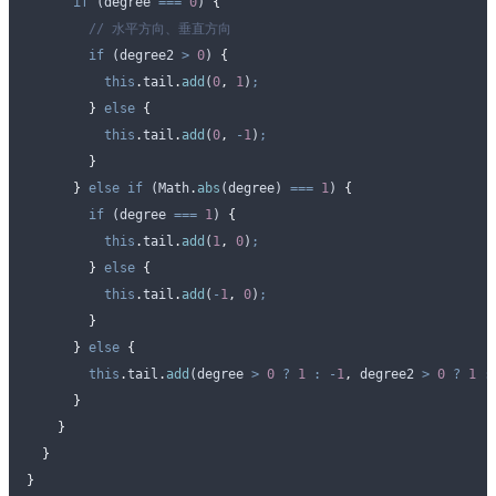
      if
 (
degree
 ===
 0
) 
{
        // 水平方向、垂直方向
        if
 (
degree2
 >
 0
) 
{
          this
.
tail
.
add
(
0
,
 1
)
;
        }
 else
 {
          this
.
tail
.
add
(
0
,
 -
1
)
;
        }
      }
 else
 if
 (
Math
.
abs
(
degree
) 
===
 1
) 
{
        if
 (
degree
 ===
 1
) 
{
          this
.
tail
.
add
(
1
,
 0
)
;
        }
 else
 {
          this
.
tail
.
add
(
-
1
,
 0
)
;
        }
      }
 else
 {
        this
.
tail
.
add
(
degree
 >
 0
 ?
 1
 :
 -
1
,
 degree2
 >
 0
 ?
 1
 :
      }
    }
  }
}