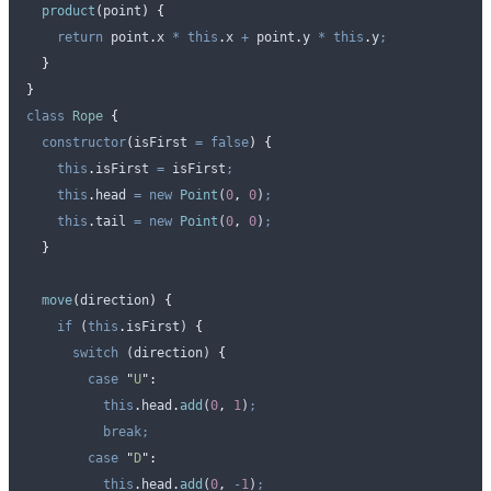
  product
(
point
)
 {
    return
 point
.
x
 *
 this
.
x
 +
 point
.
y
 *
 this
.
y
;
  }
}
class
 Rope
 {
  constructor
(
isFirst
 =
 false
)
 {
    this
.
isFirst
 =
 isFirst
;
    this
.
head
 =
 new
 Point
(
0
,
 0
)
;
    this
.
tail
 =
 new
 Point
(
0
,
 0
)
;
  }
  move
(
direction
)
 {
    if
 (
this
.
isFirst
) 
{
      switch
 (
direction
) 
{
        case
 "
U
"
:
          this
.
head
.
add
(
0
,
 1
)
;
          break;
        case
 "
D
"
:
          this
.
head
.
add
(
0
,
 -
1
)
;