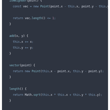
  isNeighbor
(
point
)
 {
    const
 vec
 =
 new
 Point
(
point
.
x
 -
 this
.
x
,
 point
.
y
 -
 this
.
y
    return
 vec
.
length
() 
<=
 1
;
  }
  add
(
x
,
 y
)
 {
    this
.
x
 +=
 x
;
    this
.
y
 +=
 y
;
  }
  vector
(
point
)
 {
    return
 new
 Point
(
this
.
x
 -
 point
.
x
,
 this
.
y
 -
 point
.
y
)
;
  }
  length
()
 {
    return
 Math
.
sqrt
(
this
.
x
 *
 this
.
x
 +
 this
.
y
 *
 this
.
y
)
;
  }