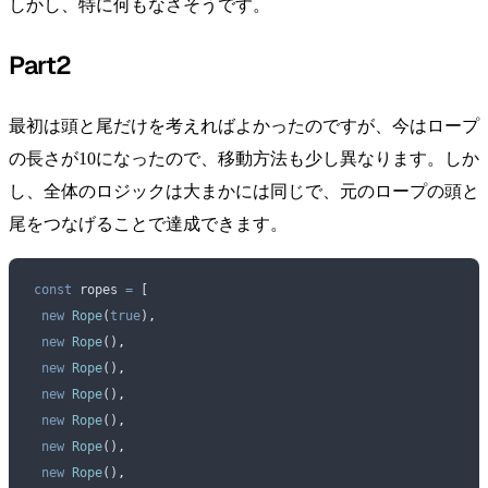
しかし、特に何もなさそうです。
Part2
最初は頭と尾だけを考えればよかったのですが、今はロープ
の長さが10になったので、移動方法も少し異なります。しか
し、全体のロジックは大まかには同じで、元のロープの頭と
尾をつなげることで達成できます。
 const
 ropes
 =
 [
  new
 Rope
(
true
)
,
  new
 Rope
()
,
  new
 Rope
()
,
  new
 Rope
()
,
  new
 Rope
()
,
  new
 Rope
()
,
  new
 Rope
()
,