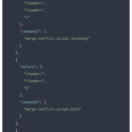
        "
<leader>
"
,
        "
<leader>
"
,
        "
i
"
      ],
      "
commands
"
:
 [
        "
merge-conflict.accept.incoming
"
      ]
    },
    {
      "
before
"
:
 [
        "
<leader>
"
,
        "
<leader>
"
,
        "
b
"
      ],
      "
commands
"
:
 [
        "
merge-conflict.accept.both
"
      ]
    },
    {