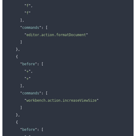
        "
f
"
,
        "
f
"
      ],
      "
commands
"
:
 [
        "
editor.action.formatDocument
"
      ]
    },
    {
      "
before
"
:
 [
        "
+
"
,
        "
+
"
      ],
      "
commands
"
:
 [
        "
workbench.action.increaseViewSize
"
      ]
    },
    {
      "
before
"
:
 [