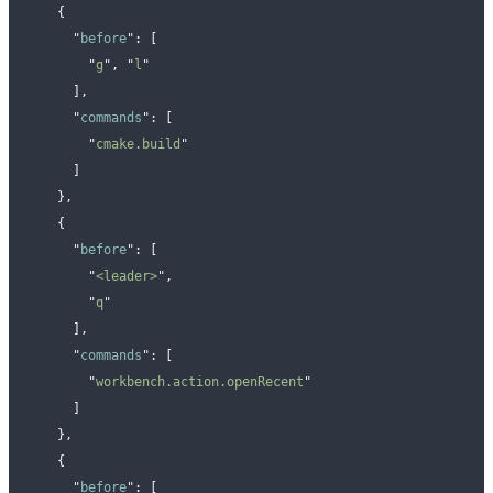
    {
      "
before
"
:
 [
        "
g
"
,
 "
l
"
      ],
      "
commands
"
:
 [
        "
cmake.build
"
      ]
    },
    {
      "
before
"
:
 [
        "
<leader>
"
,
        "
q
"
      ],
      "
commands
"
:
 [
        "
workbench.action.openRecent
"
      ]
    },
    {
      "
before
"
:
 [