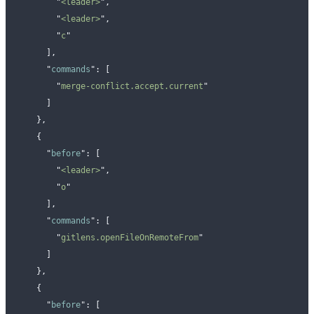
        "
<leader>
"
,
        "
<leader>
"
,
        "
c
"
      ],
      "
commands
"
:
 [
        "
merge-conflict.accept.current
"
      ]
    },
    {
      "
before
"
:
 [
        "
<leader>
"
,
        "
o
"
      ],
      "
commands
"
:
 [
        "
gitlens.openFileOnRemoteFrom
"
      ]
    },
    {
      "
before
"
:
 [