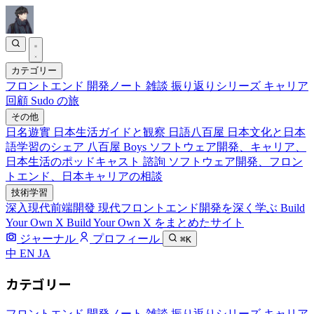
カテゴリー
フロントエンド
開発ノート
雑談
振り返りシリーズ
キャリア
回顧
Sudo の旅
その他
日名遊實
日本生活ガイドと観察
日語八百屋
日本文化と日本
語学習のシェア
八百屋 Boys
ソフトウェア開発、キャリア、
日本生活のポッドキャスト
諮詢
ソフトウェア開発、フロン
トエンド、日本キャリアの相談
技術学習
深入現代前端開發
現代フロントエンド開発を深く学ぶ
Build
Your Own X
Build Your Own X をまとめたサイト
ジャーナル
プロフィール
⌘K
中
EN
JA
カテゴリー
フロントエンド
開発ノート
雑談
振り返りシリーズ
キャリア