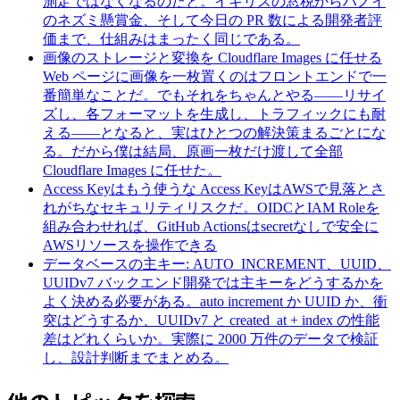
測定ではなくなるのだと。イギリスの窓税からハノイ
のネズミ懸賞金、そして今日の PR 数による開発者評
価まで、仕組みはまったく同じである。
画像のストレージと変換を Cloudflare Images に任せる
Web ページに画像を一枚置くのはフロントエンドで一
番簡単なことだ。でもそれをちゃんとやる——リサイ
ズし、各フォーマットを生成し、トラフィックにも耐
える——となると、実はひとつの解決策まるごとにな
る。だから僕は結局、原画一枚だけ渡して全部
Cloudflare Images に任せた。
Access Keyはもう使うな
Access KeyはAWSで見落とさ
れがちなセキュリティリスクだ。OIDCとIAM Roleを
組み合わせれば、GitHub Actionsはsecretなしで安全に
AWSリソースを操作できる
データベースの主キー: AUTO_INCREMENT、UUID、
UUIDv7
バックエンド開発では主キーをどうするかを
よく決める必要がある。auto increment か UUID か、衝
突はどうするか、UUIDv7 と created_at + index の性能
差はどれくらいか。実際に 2000 万件のデータで検証
し、設計判断までまとめる。