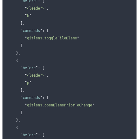
      "
before
"
:
 [
        "
<leader>
"
,
        "
b
"
      ],
      "
commands
"
:
 [
        "
gitlens.toggleFileBlame
"
      ]
    },
    {
      "
before
"
:
 [
        "
<leader>
"
,
        "
p
"
      ],
      "
commands
"
:
 [
        "
gitlens.openBlamePriorToChange
"
      ]
    },
    {
      "
before
"
:
 [