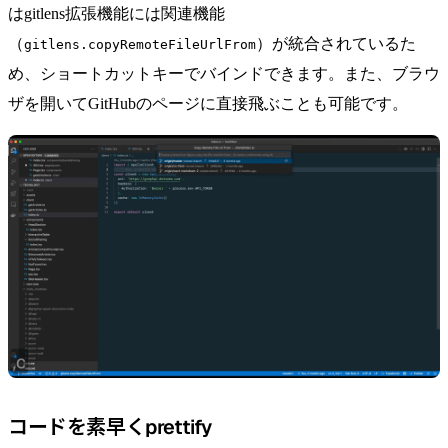
はgitlens拡張機能には関連機能
（
）が統合されているた
gitlens.copyRemoteFileUrlFrom
め、ショートカットキーでバインドできます。また、ブラウ
ザを開いてGitHubのページに直接飛ぶことも可能です。
コードを素早くprettify