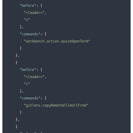
      "
before
"
:
 [
        "
<leader>
"
,
        "
s
"
      ],
      "
commands
"
:
 [
        "
workbench.action.quickOpenTerm
"
      ]
    },
    {
      "
before
"
:
 [
        "
<leader>
"
,
        "
c
"
      ],
      "
commands
"
:
 [
        "
gitlens.copyRemoteFileUrlFrom
"
      ]
    },
    {