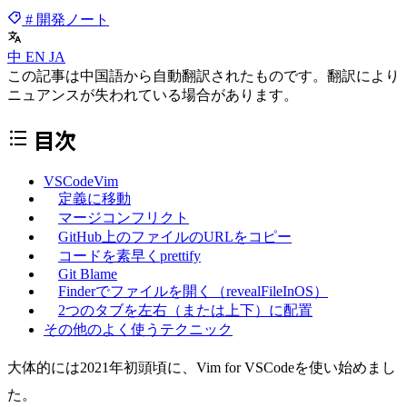
# 開発ノート
中
EN
JA
この記事は中国語から自動翻訳されたものです。翻訳により
ニュアンスが失われている場合があります。
目次
VSCodeVim
定義に移動
マージコンフリクト
GitHub上のファイルのURLをコピー
コードを素早くprettify
Git Blame
Finderでファイルを開く（revealFileInOS）
2つのタブを左右（または上下）に配置
その他のよく使うテクニック
大体的には2021年初頭頃に、Vim for VSCodeを使い始めまし
た。