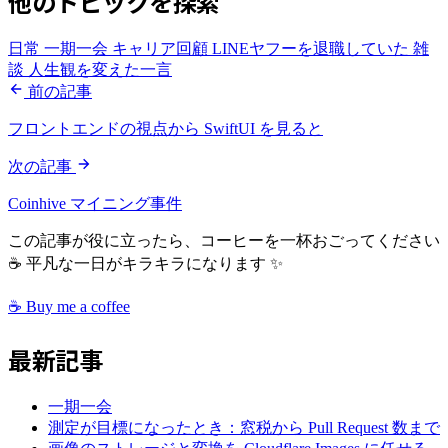
他のトピックを探索
日常
一期一会
キャリア回顧
LINEヤフーを退職していた
雑
談
人生観を変えた一言
前の記事
フロントエンドの視点から SwiftUI を見ると
次の記事
Coinhive マイニング事件
この記事が役に立ったら、コーヒーを一杯おごってください
☕ 平凡な一日がキラキラになります ✨
☕ Buy me a coffee
最新記事
一期一会
測定が目標になったとき：窓税から Pull Request 数まで