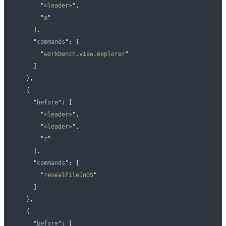
        "
<leader>
"
,
        "
a
"
      ],
      "
commands
"
:
 [
        "
workbench.view.explorer
"
      ]
    },
    {
      "
before
"
:
 [
        "
<leader>
"
,
        "
<leader>
"
,
        "
r
"
      ],
      "
commands
"
:
 [
        "
revealFileInOS
"
      ]
    },
    {
      "
before
"
:
 [