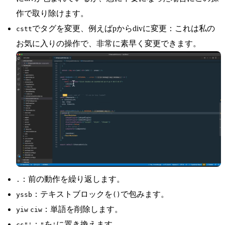
作で取り除けます。
でタグを変更、例えばpからdivに変更：これは私の
cstt
お気に入りの操作で、非常に素早く変更できます。
：前の動作を繰り返します。
.
：テキストブロックを
で包みます。
yssb
()
：単語を削除します。
yiw
ciw
：
を
に置き換えます。
cs"'
"
'