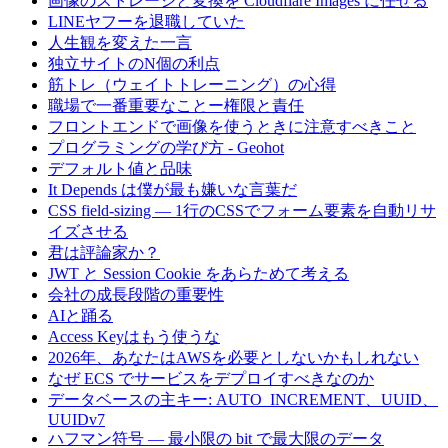
画像のストレージと変換を Cloudflare Images に任せる
LINEヤフーを退職していた
人生観を変えた一言
独立サイトのN個の利点
筋トレ（ウェイトトレーニング）の心得
職場で一番重要なことー権限と責任
フロントエンドで画像を使うときに注意すべきこと
プログラミングの学び方 - Geohot
デフォルト値と品味
It Depends は僕が最も嫌いな言葉だ
CSS field-sizing — 1行のCSSでフォーム要素を自動リサ
イズさせる
君は評論家か？
JWT と Session Cookie をあらためて考える
会社の成長段階の重要性
AIと踊る
Access Keyはもう使うな
2026年、あなたはAWSを必要としないかもしれない
なぜ ECS でサービスをデプロイすべきなのか
データベースの主キー: AUTO_INCREMENT、UUID、
UUIDv7
ハフマン符号 — 最小限の bit で最大限のデータ