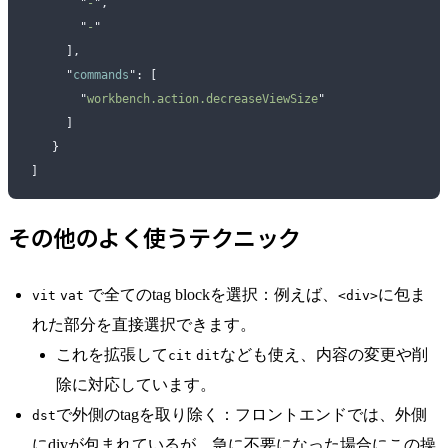
        "
-
"
,
        "
-
"
      ],
      "
commands
"
:
 [
        "
workbench.action.decreaseViewSize
"
      ]
    }
 ]
その他のよく使うテクニック
で全てのtag blockを選択：例えば、
に包ま
vit
vat
<div>
れた部分を直接選択できます。
これを拡張して
なども使え、内容の変更や削
cit
dit
除に対応しています。
で外側のtagを取り除く：フロントエンドでは、外側
dst
にdivが包まれているが、急に不要になった場合にこの操