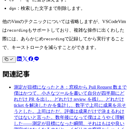
：検索した文字まで削除します。
dgn
他のVimのテクニックについては省略しますが、VSCodeVim
は
もサポートしており、複雑な操作に出くわした
recording
際には、あらかじめ
で記録してから実行すること
recording
で、キーストロークを減らすことができます。
関連記事
測定が目標になったとき：窓税から Pull Request 数まで
僕はかつて、小さなツールを書いて自分が四半期にど
れだけ PR を出し、どれだけ review を残し、どれだけ
ticket を解決したかを集計し、数字で上司に成果を示そ
うとした。上司はただ、評価は成果だけで決まるわけ
ではないと言った。数年後になって僕はようやく理解
した——測定が目標になった瞬間、それはもはや良い