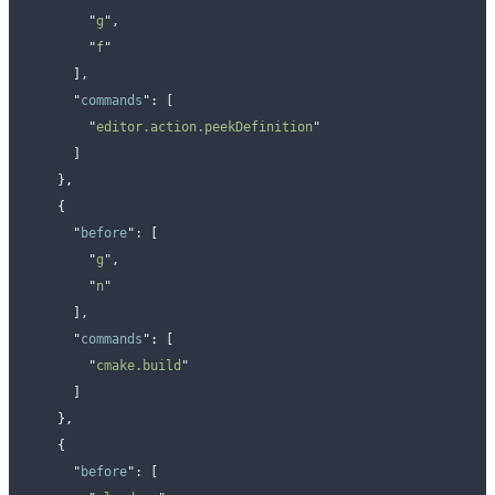
        "
g
"
,
        "
f
"
      ],
      "
commands
"
:
 [
        "
editor.action.peekDefinition
"
      ]
    },
    {
      "
before
"
:
 [
        "
g
"
,
        "
n
"
      ],
      "
commands
"
:
 [
        "
cmake.build
"
      ]
    },
    {
      "
before
"
:
 [