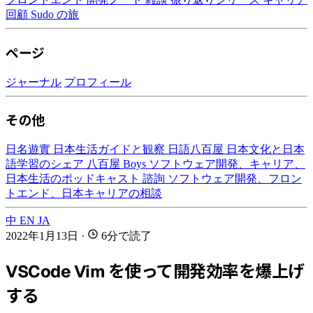
回顧
Sudo の旅
ページ
ジャーナル
プロフィール
その他
日名遊實
日本生活ガイドと観察
日語八百屋
日本文化と日本
語学習のシェア
八百屋 Boys
ソフトウェア開発、キャリア、
日本生活のポッドキャスト
諮詢
ソフトウェア開発、フロン
トエンド、日本キャリアの相談
中
EN
JA
2022年1月13日
·
6分で読了
VSCode Vim を使って開発効率を爆上げ
する