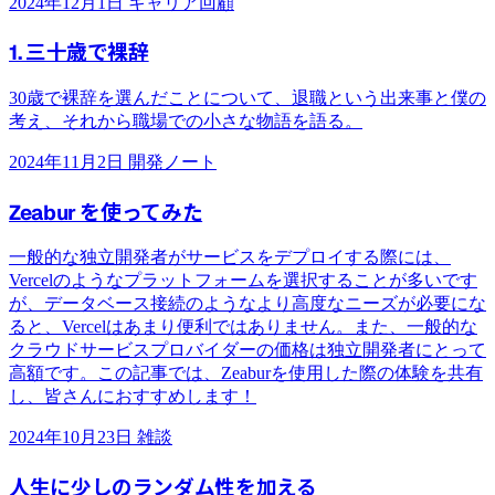
2024年12月1日
キャリア回顧
1. 三十歳で裸辞
30歳で裸辞を選んだことについて、退職という出来事と僕の
考え、それから職場での小さな物語を語る。
2024年11月2日
開発ノート
Zeabur を使ってみた
一般的な独立開発者がサービスをデプロイする際には、
Vercelのようなプラットフォームを選択することが多いです
が、データベース接続のようなより高度なニーズが必要にな
ると、Vercelはあまり便利ではありません。また、一般的な
クラウドサービスプロバイダーの価格は独立開発者にとって
高額です。この記事では、Zeaburを使用した際の体験を共有
し、皆さんにおすすめします！
2024年10月23日
雑談
人生に少しのランダム性を加える