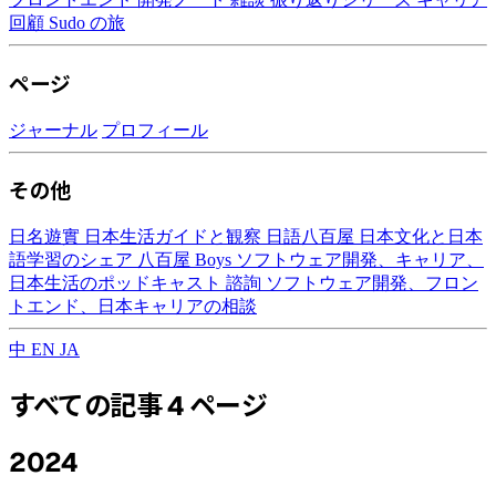
回顧
Sudo の旅
ページ
ジャーナル
プロフィール
その他
日名遊實
日本生活ガイドと観察
日語八百屋
日本文化と日本
語学習のシェア
八百屋 Boys
ソフトウェア開発、キャリア、
日本生活のポッドキャスト
諮詢
ソフトウェア開発、フロン
トエンド、日本キャリアの相談
中
EN
JA
すべての記事
4 ページ
2024