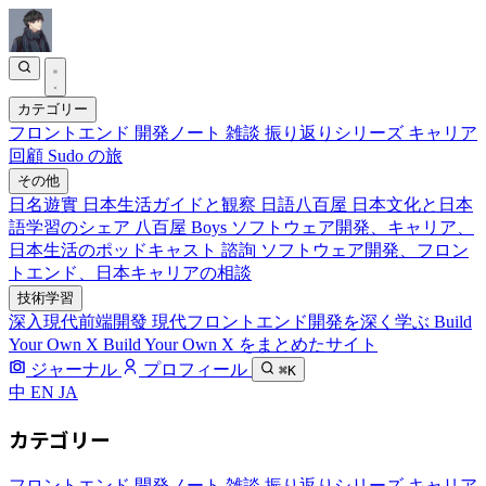
カテゴリー
フロントエンド
開発ノート
雑談
振り返りシリーズ
キャリア
回顧
Sudo の旅
その他
日名遊實
日本生活ガイドと観察
日語八百屋
日本文化と日本
語学習のシェア
八百屋 Boys
ソフトウェア開発、キャリア、
日本生活のポッドキャスト
諮詢
ソフトウェア開発、フロン
トエンド、日本キャリアの相談
技術学習
深入現代前端開發
現代フロントエンド開発を深く学ぶ
Build
Your Own X
Build Your Own X をまとめたサイト
ジャーナル
プロフィール
⌘K
中
EN
JA
カテゴリー
フロントエンド
開発ノート
雑談
振り返りシリーズ
キャリア