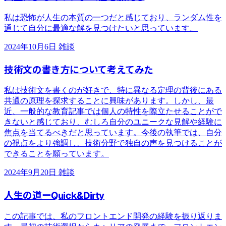
私は恐怖が人生の本質の一つだと感じており、ランダム性を
通じて自分に最適な解を見つけたいと思っています。
2024年10月6日
雑談
技術文の書き方について考えてみた
私は技術文を書くのが好きで、特に異なる定理の背後にある
共通の原理を探求することに興味があります。しかし、最
近、一般的な教育記事では個人の特性を際立たせることがで
きないと感じており、むしろ自分のユニークな見解や経験に
焦点を当てるべきだと思っています。今後の執筆では、自分
の視点をより強調し、技術分野で独自の声を見つけることが
できることを願っています。
2024年9月20日
雑談
人生の道ーQuick&Dirty
この記事では、私のフロントエンド開発の経験を振り返りま