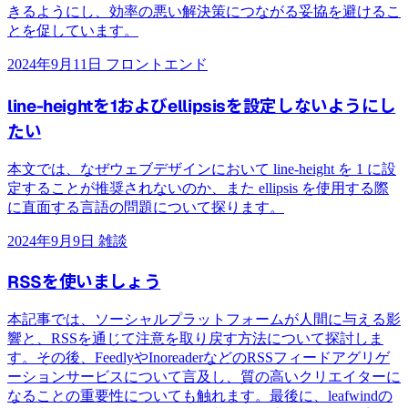
きるようにし、効率の悪い解決策につながる妥協を避けるこ
とを促しています。
2024年9月11日
フロントエンド
line-heightを1およびellipsisを設定しないようにし
たい
本文では、なぜウェブデザインにおいて line-height を 1 に設
定することが推奨されないのか、また ellipsis を使用する際
に直面する言語の問題について探ります。
2024年9月9日
雑談
RSSを使いましょう
本記事では、ソーシャルプラットフォームが人間に与える影
響と、RSSを通じて注意を取り戻す方法について探討しま
す。その後、FeedlyやInoreaderなどのRSSフィードアグリゲ
ーションサービスについて言及し、質の高いクリエイターに
なることの重要性についても触れます。最後に、leafwindの