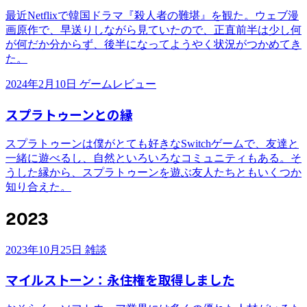
最近Netflixで韓国ドラマ『殺人者の難堪』を観た。ウェブ漫
画原作で、早送りしながら見ていたので、正直前半は少し何
が何だか分からず、後半になってようやく状況がつかめてき
た。
2024年2月10日
ゲームレビュー
スプラトゥーンとの縁
スプラトゥーンは僕がとても好きなSwitchゲームで、友達と
一緒に遊べるし、自然といろいろなコミュニティもある。そ
うした縁から、スプラトゥーンを遊ぶ友人たちともいくつか
知り合えた。
2023
2023年10月25日
雑談
マイルストーン：永住権を取得しました