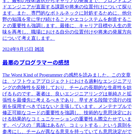
す。最初の技術選択からキャリアの発展まで、フロントエン
ドエンジニアが直面する課題や将来の位置付けについて探り
ます。また、専門的なボトルネックに対処するために、他分
野の知識を常に学び続けることやエコシステムを創造するこ
との重要性も強調します。最後に、キャリア目標や人生の意
味を再考し、職場における自分の位置付けや将来の発展方向
について考え直します。
2024年9月15日
雑談
最悪のプログラマーの感想
The Worst Kind of Programmer の感想を読みました。この文章
は、ソフトウェアプロジェクトにおける過剰なエンジニアリ
ングの危険性を反映しており、チームの長期的な生産性を妨
げるものです。著者は、良いエンジニアリングは単純さと拡
張性を最優先に考えるべきであり、早すぎる段階で流行の技
術を採用すべきではないと主張しています。メンテナブルで
修正可能なコードの重要性を強調し、技術的な意思決定にお
ける効果的なコミュニケーションの重要性も際立たせていま
す。ベゾスの「異議はあるが、コミットする」という原則を
参考にし、チームが異なる意見を持っていても意思決定がで