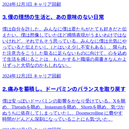
2024年12月3日
キャリア回顧
3. 僕の理想の生活と、あの意味のない日常
僕は自分を許した。みんなに僕は君たちがとても好きだと伝
えたい。僕は想像していたほど感情表現がうまいわけではな
いけれど、それでもそう思っている。みんなに僕は元気にや
っていると伝えたいし（とはいえ少し不安もある）、限られ
た注意力をこうした取るに足らないものに向けて、心を込め
て生活を感じることは、もしかすると職場の肩書きなんかよ
りずっと大切なのかもしれない。
2024年12月2日
キャリア回顧
2. 痛みを蓄積し、ドーパミンのバランスを取り戻す
僕は安っぽいドーパミンの影響をかなり受けている。Xを眺
め、Threadsを眺め、Instagramを眺め、Shortsを眺め、気づか
ぬうちに依存してしまっていたし、Doomscrolling に費やす
時間がどんどん深刻になっていることにも気づいた。