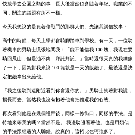
快放學去公園之類的事，長大後當然也會隨著年紀、職業的不
同，關注的議題有所不一樣。
今天我想說的是負著傷戰鬥的那群人們。先讓我講個故事：
高中的時候，每天上學都會騎腳踏車到學校。有一天，一位騎
著機車的男騎士慌張地問我：「能不能借我 100 塊，我現在要
騎回鳳山，但是油不夠，拜託拜託。」當時還很天真的我猶豫
了一下，因為對我來說 100 塊就是一天的飯錢了。最後還是決
定把錢拿出來給他。
「我之後騎到這附近看到你會還你的。」男騎士笑著對我說，
揚長而去。當然我也沒有抱著他會把錢還我的心態。
再次看到他是在幾個禮拜後，同樣一條街口，同樣的手法。是
特地來等我的嗎？當然不是。 我邊騎邊看著他。也是用類似
的手法跟經過的人騙錢。說真的，這招比乞丐強多了。