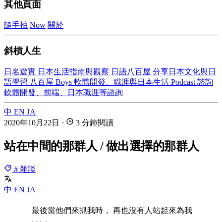
其他頁面
隨手拍
Now
關於
斜槓人生
日名遊實
日本生活指南與觀察
日語八百屋
分享日本文化與日
語學習
八百屋 Boys
軟體開發、職涯與日本生活 Podcast
諮詢
軟體開發、前端、日本職涯等諮詢
中
EN
JA
2020年10月22日
·
3 分鐘閱讀
站在中間的那群人 / 做出選擇的那群人
# 雜談
中
EN
JA
最後當他們來抓我時， 再也沒有人站起來為我