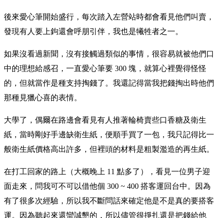
後來愛心筆開始盛行，每次踏入左營站時都會看見他們叫賣，
發現有人要上鉤還會呼朋引伴，我也是犧牲者之一。
如果沒看過新聞，沒有接觸過類似的事情，很容易就被他們口
中的理想給感召，一直愛心筆要 300 塊，就算心裡覺得怪怪
的，但就當作是種支持掏錢了。我還記得當我把錢掏出時他們
那種見獵心喜的表情。
大學了，偶爾在路邊會看見有人推著輪椅賣些口香糖及衛生
紙，當時剛好手邊缺衛生紙，便順手買了一包，我只記得比一
般衛生紙價格高出許多，但裡頭的材料是粗製濫造的再生紙。
在打工回家的路上（大概晚上 11 點多了），看見一位男子迎
面走來，問我可不可以借他個 300 ~ 400 搭客運回台中。因為
有了很多次經驗，所以我不斷問話來確定他是不是真的要搭客
運。因為聽起來還蠻誠懇的，所以儘管很掙扎還是把錢給他