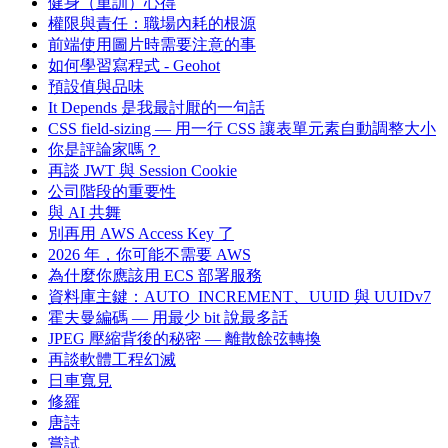
健身（重訓）心得
權限與責任：職場內耗的根源
前端使用圖片時需要注意的事
如何學習寫程式 - Geohot
預設值與品味
It Depends 是我最討厭的一句話
CSS field-sizing — 用一行 CSS 讓表單元素自動調整大小
你是評論家嗎？
再談 JWT 與 Session Cookie
公司階段的重要性
與 AI 共舞
別再用 AWS Access Key 了
2026 年，你可能不需要 AWS
為什麼你應該用 ECS 部署服務
資料庫主鍵：AUTO_INCREMENT、UUID 與 UUIDv7
霍夫曼編碼 — 用最少 bit 說最多話
JPEG 壓縮背後的秘密 — 離散餘弦轉換
再談軟體工程幻滅
日車寬見
修羅
唐詩
嘗試