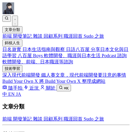
文章分類
前端
開發筆記
雜談
回顧系列
職涯回首
Sudo 之旅
斜槓人生
日名遊實
日本生活指南與觀察
日語八百屋
分享日本文化與日
語學習
八百屋 Boys
軟體開發、職涯與日本生活 Podcast
諮詢
軟體開發、前端、日本職涯等諮詢
技術學習
深入現代前端開發
鐵人賽文章，現代前端開發要注意的事情
Build Your Own X
將 Build Your Own X 整理成網站
隨手拍
近況
關於
⌘K
中
EN
JA
文章分類
前端
開發筆記
雜談
回顧系列
職涯回首
Sudo 之旅