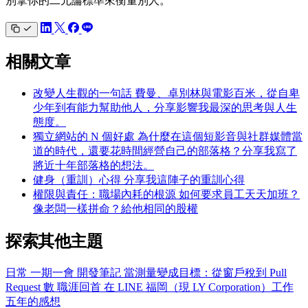
別拿你的二元論標準來衡量別人。
相關文章
改變人生觀的一句話
費曼、卓別林與電影百米，從自卑
少年到有能力幫助他人，分享影響我最深的思考與人生
態度。
獨立網站的 N 個好處
為什麼在這個短影音與社群媒體當
道的時代，還要花時間經營自己的部落格？分享我寫了
將近十年部落格的想法。
健身（重訓）心得
分享我這陣子的重訓心得
權限與責任：職場內耗的根源
如何要求員工天天加班？
像老闆一樣拼命？給他相同的股權
探索其他主題
日常
一期一會
開發筆記
當測量變成目標：從窗戶稅到 Pull
Request 數
職涯回首
在 LINE 福岡（現 LY Corporation）工作
五年的感想