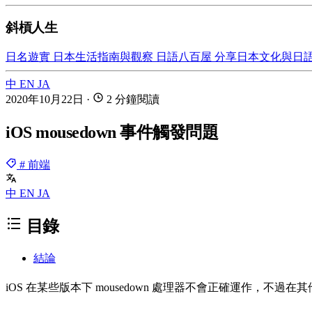
斜槓人生
日名遊實
日本生活指南與觀察
日語八百屋
分享日本文化與日
中
EN
JA
2020年10月22日
·
2 分鐘閱讀
iOS mousedown 事件觸發問題
# 前端
中
EN
JA
目錄
結論
iOS 在某些版本下 mousedown 處理器不會正確運作，不過在其他