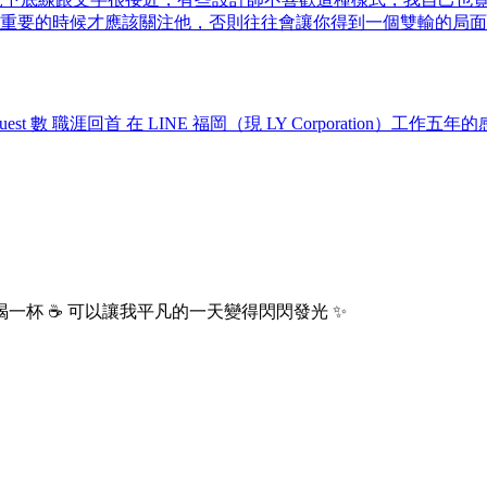
erfect 很重要的時候才應該關注他，否則往往會讓你得到一個雙輸的局
est 數
職涯回首
在 LINE 福岡（現 LY Corporation）工作五年
一杯 ☕ 可以讓我平凡的一天變得閃閃發光 ✨