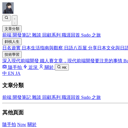
文章分類
前端
開發筆記
雜談
回顧系列
職涯回首
Sudo 之旅
斜槓人生
日名遊實
日本生活指南與觀察
日語八百屋
分享日本文化與日
技術學習
深入現代前端開發
鐵人賽文章，現代前端開發要注意的事情
Bu
隨手拍
近況
關於
⌘K
中
EN
JA
文章分類
前端
開發筆記
雜談
回顧系列
職涯回首
Sudo 之旅
其他頁面
隨手拍
Now
關於