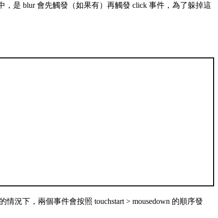
中，是 blur 會先觸發（如果有）再觸發 click 事件，為了躲掉這
情況下，兩個事件會按照 touchstart > mousedown 的順序發