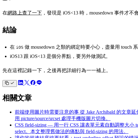
在
網路上查了一下
，發現是 iOS<13 時，mousedown 事件才不
結論
在
做 mousedown 之類的綁定時要小心，盡量用 touc
iOS
iOS13 跟 iOS<13 是個分界點，要另外做測試。
先在這裡記錄一下，之後再把詳細行為一一補上。
相關文章
前端使用圖片時需要注意的事
從 Jake Archibald 
用 picture/source/srcset 處理手機版圖片切換。
CSS field-sizing — 用一行 CSS 讓表單元素自動調整大小
select。本文整理舊做法的痛點與 field-sizing 的用法。
讓你的超連結底線更好看：text-underline-offset
預設的情