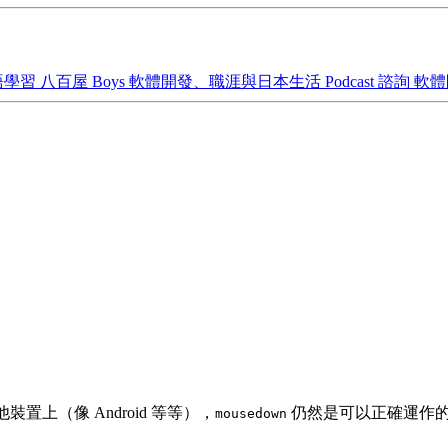
語學習
八百屋 Boys
軟體開發、職涯與日本生活 Podcast
諮詢
軟體
裝置上（像 Android 等等），
仍然是可以正確運作
mousedown