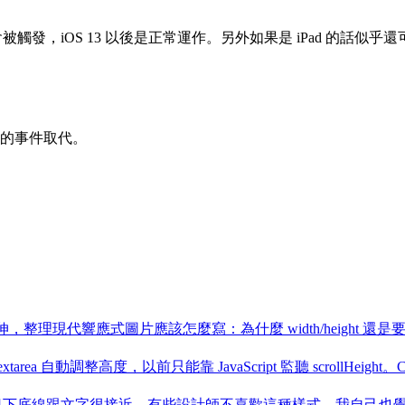
會被觸發，iOS 13 以後是正常運作。另外如果是 iPad 的話似乎還可以判斷
h 系的事件取代。
的文章延伸，整理現代響應式圖片應該怎麼寫：為什麼 width/height 還是要加
textarea 自動調整高度，以前只能靠 JavaScript 監聽 scrollHeight。CSS
況下底線跟文字很接近，有些設計師不喜歡這種樣式，我自己也