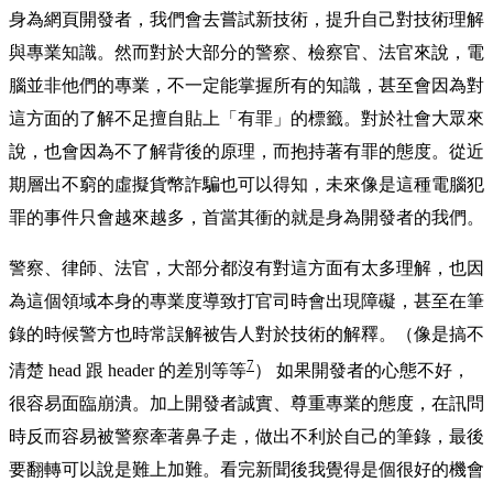
身為網頁開發者，我們會去嘗試新技術，提升自己對技術理解
與專業知識。然而對於大部分的警察、檢察官、法官來說，電
腦並非他們的專業，不一定能掌握所有的知識，甚至會因為對
這方面的了解不足擅自貼上「有罪」的標籤。對於社會大眾來
說，也會因為不了解背後的原理，而抱持著有罪的態度。從近
期層出不窮的虛擬貨幣詐騙也可以得知，未來像是這種電腦犯
罪的事件只會越來越多，首當其衝的就是身為開發者的我們。
警察、律師、法官，大部分都沒有對這方面有太多理解，也因
為這個領域本身的專業度導致打官司時會出現障礙，甚至在筆
錄的時候警方也時常誤解被告人對於技術的解釋。（像是搞不
7
清楚 head 跟 header 的差別等等
） 如果開發者的心態不好，
很容易面臨崩潰。加上開發者誠實、尊重專業的態度，在訊問
時反而容易被警察牽著鼻子走，做出不利於自己的筆錄，最後
要翻轉可以說是難上加難。看完新聞後我覺得是個很好的機會