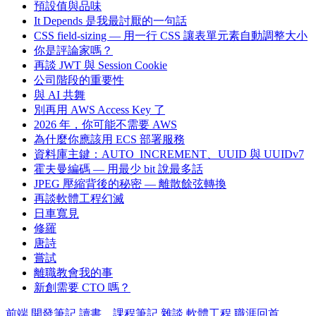
預設值與品味
It Depends 是我最討厭的一句話
CSS field-sizing — 用一行 CSS 讓表單元素自動調整大小
你是評論家嗎？
再談 JWT 與 Session Cookie
公司階段的重要性
與 AI 共舞
別再用 AWS Access Key 了
2026 年，你可能不需要 AWS
為什麼你應該用 ECS 部署服務
資料庫主鍵：AUTO_INCREMENT、UUID 與 UUIDv7
霍夫曼編碼 — 用最少 bit 說最多話
JPEG 壓縮背後的秘密 — 離散餘弦轉換
再談軟體工程幻滅
日車寬見
修羅
唐詩
嘗試
離職教會我的事
新創需要 CTO 嗎？
前端
開發筆記
讀書、課程筆記
雜談
軟體工程
職涯回首