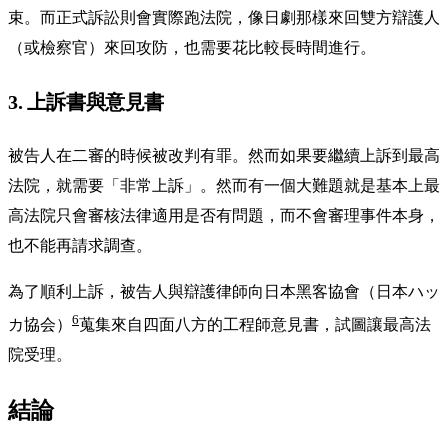
束。而正式訴訟則會實際跑法院，像日劇那樣來回雙方辯護人
（或檢察官）來回攻防，也需要花比較長時間進行。
3. 上訴書與意見書
被告人在二審的時候被改判有罪。然而如果要繼續上訴到最高
法院，就需要「非常上訴」。然而有一個大難題就是基本上最
高法院只會審核法律適用是否有問題，而不會審理事件本身，
也不能再請求調查。
為了順利上訴，被告人與辯護律師向日本黑客協會（日本ハッ
6
カ協会）
蒐集來自四面八方的工程師意見書，試圖讓最高法
院受理。
結論