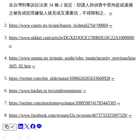
在台灣刑事訴訟法第 34 條-2 規定：辯護人與偵查中受拘提或逮捕
之被告或犯罪嫌疑人接見或互通書信，不得限制之。
↩
https://www.courts.go.jp/app/hanrei_jp/detail2?id=90869
↩
https://www.nikkei.com/article/DGXZQOUE178IR0X10C22A1000000/
↩
https://www.soumu.go.jp/main_sosiki/joho_tsusin/security_previous/kiso
/k05_02.htm
↩
https://twitter.com/itm_nlab/status/1096620265633660928
↩
https://www.hacker.or.jp/coinhiveopinion/
↩
https://twitter.com/moritomoya/status/1090590741783445505
↩
https://www.facebook.com/groups/f2e.tw/posts/4673733325997329/
↩