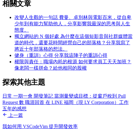
相關文章
改變人生觀的一句話
費曼、卓別林與電影百米，從自卑
少年到有能力幫助他人，分享影響我最深的思考與人生
態度。
獨立網站的 N 個好處
為什麼在這個短影音與社群媒體當
道的時代，還要花時間經營自己的部落格？分享我寫了
將近十年部落格的想法。
健身（重訓）心得
分享我這陣子的重訓心得
權限與責任：職場內耗的根源
如何要求員工天天加班？
像老闆一樣拼命？給他相同的股權
探索其他主題
日常
一期一會
開發筆記
當測量變成目標：從窗戶稅到 Pull
Request 數
職涯回首
在 LINE 福岡（現 LY Corporation）工作
五年的感想
上一篇
我如何用 VSCodeVim 提升開發效率