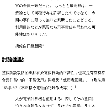
官の全員一致だった。 もっとも最高裁は、一
般論として同種行為を許容したのではなく、今
回の事件に限って無罪と判断したにとどまる。
利用目的などが悪質なら刑事責任を問われる可
能性はありそうだ。
3
摘錄自日經新聞
討論重點
整個訴訟攻防的重點在於這個行為的正當性，也就是有沒有符
合要件當中的「不當使用」與違反「使用者意圖」。（刑法第
4
168条の2（不正指令電磁的記録作成等））
人が電子計算機を使用するに際してその意図に
沿うべき動作をさせず、又はその意図に反する