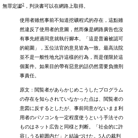
2
無罪定讞
，判決書可以在網路上取得。
使用者雖然事前不知道挖礦程式的存在，這點雖
然違反了使用者的意圖，然而像是網路廣告也沒
有事先經過同意就執行腳本。「這是普遍被認可
的範圍」，五位法官的意見皆為一致。最高法院
並不是一般性地允許這樣的行為，而是僅限於這
個案件。如果目的帶有惡意的話仍然需要負擔刑
事責任。
原文：閲覧者があらかじめこうしたプログラム
の存在を知らされていなかった点は、閲覧者の
意図に反するとしたが、事前同意がないまま利
用者のパソコンを一定程度使うという手法その
ものはネット広告と同様と判断。「社会的に許
容しうる範囲内だ」と結論づけた。5人の裁判