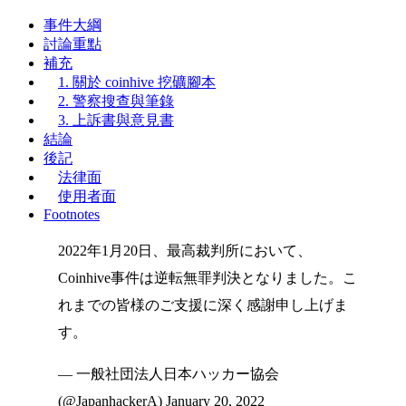
事件大綱
討論重點
補充
1. 關於 coinhive 挖礦腳本
2. 警察搜查與筆錄
3. 上訴書與意見書
結論
後記
法律面
使用者面
Footnotes
2022年1月20日、最高裁判所において、
Coinhive事件は逆転無罪判決となりました。こ
れまでの皆様のご支援に深く感謝申し上げま
す。
— 一般社団法人日本ハッカー協会
(@JapanhackerA)
January 20, 2022