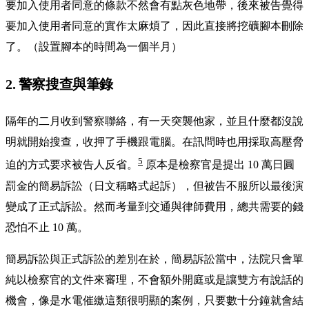
要加入使用者同意的條款不然會有點灰色地帶，後來被告覺得
要加入使用者同意的實作太麻煩了，因此直接將挖礦腳本刪除
了。（設置腳本的時間為一個半月）
2. 警察搜查與筆錄
隔年的二月收到警察聯絡，有一天突襲他家，並且什麼都沒說
明就開始搜查，收押了手機跟電腦。在訊問時也用採取高壓脅
5
迫的方式要求被告人反省。
原本是檢察官是提出 10 萬日圓
罰金的簡易訴訟（日文稱略式起訴），但被告不服所以最後演
變成了正式訴訟。然而考量到交通與律師費用，總共需要的錢
恐怕不止 10 萬。
簡易訴訟與正式訴訟的差別在於，簡易訴訟當中，法院只會單
純以檢察官的文件來審理，不會額外開庭或是讓雙方有說話的
機會，像是水電催繳這類很明顯的案例，只要數十分鐘就會結