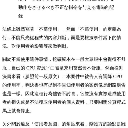
動作をさせるべき不正な指令を与える電磁的記
録
法條上雖然寫著「不當使用」，然而「不當使用」的定義為
何，不能只光從程式的內容判斷，而是要根據事件當下的情
況、對使用者的影響等來做判斷。
關於不當使用這件事情，挖礦腳本在一般大眾眼中會覺得不舒
服，自己的 CPU 資源平白被拿來用當然會不舒服。然而從判
決書來看（參照前一段原文），本案件中被告人有調降 CPU
的使用率，判決書也有提到不告知使用者的案例像是網路廣告
也是一樣。因此這種行為儘管不討喜，它並沒有實際造成使用
者的損失或是不法獲取使用者的個人資料，只要關閉分頁程式
馬上就會停止。
另外關於違反「使用者意圖」的角度來看，辯護方的論點是雖