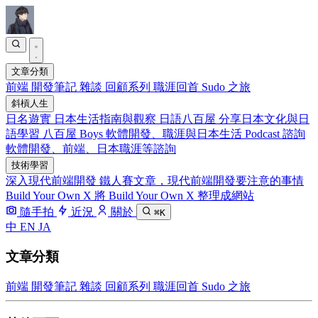
文章分類
前端
開發筆記
雜談
回顧系列
職涯回首
Sudo 之旅
斜槓人生
日名遊實
日本生活指南與觀察
日語八百屋
分享日本文化與日
語學習
八百屋 Boys
軟體開發、職涯與日本生活 Podcast
諮詢
軟體開發、前端、日本職涯等諮詢
技術學習
深入現代前端開發
鐵人賽文章，現代前端開發要注意的事情
Build Your Own X
將 Build Your Own X 整理成網站
隨手拍
近況
關於
⌘K
中
EN
JA
文章分類
前端
開發筆記
雜談
回顧系列
職涯回首
Sudo 之旅