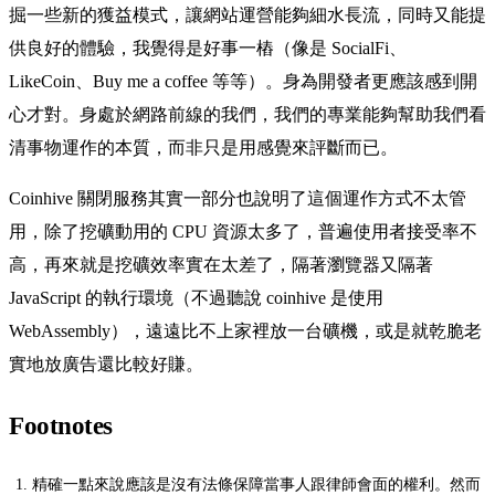
掘一些新的獲益模式，讓網站運營能夠細水長流，同時又能提
供良好的體驗，我覺得是好事一樁（像是 SocialFi、
LikeCoin、Buy me a coffee 等等）。身為開發者更應該感到開
心才對。身處於網路前線的我們，我們的專業能夠幫助我們看
清事物運作的本質，而非只是用感覺來評斷而已。
Coinhive 關閉服務其實一部分也說明了這個運作方式不太管
用，除了挖礦動用的 CPU 資源太多了，普遍使用者接受率不
高，再來就是挖礦效率實在太差了，隔著瀏覽器又隔著
JavaScript 的執行環境（不過聽說 coinhive 是使用
WebAssembly），遠遠比不上家裡放一台礦機，或是就乾脆老
實地放廣告還比較好賺。
Footnotes
精確一點來說應該是沒有法條保障當事人跟律師會面的權利。然而