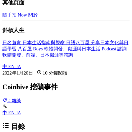
其他頁面
隨手拍
Now
關於
斜槓人生
日名遊實
日本生活指南與觀察
日語八百屋
分享日本文化與日
語學習
八百屋 Boys
軟體開發、職涯與日本生活 Podcast
諮詢
軟體開發、前端、日本職涯等諮詢
中
EN
JA
2022年1月20日
·
10 分鐘閱讀
Coinhive 挖礦事件
# 雜談
中
EN
JA
目錄