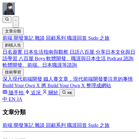
文章分類
前端
開發筆記
雜談
回顧系列
職涯回首
Sudo 之旅
斜槓人生
日名遊實
日本生活指南與觀察
日語八百屋
分享日本文化與日
語學習
八百屋 Boys
軟體開發、職涯與日本生活 Podcast
諮詢
軟體開發、前端、日本職涯等諮詢
技術學習
深入現代前端開發
鐵人賽文章，現代前端開發要注意的事情
Build Your Own X
將 Build Your Own X 整理成網站
隨手拍
近況
關於
⌘K
中
EN
JA
文章分類
前端
開發筆記
雜談
回顧系列
職涯回首
Sudo 之旅