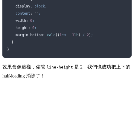
    display
:
 block;
    content
:
 ""
;
    width
:
 0
;
    height
:
 0
;
    margin-bottom
:
 calc
((
1
em
 -
 1
lh
)
 /
 2
)
;
  }
}
效果會像這樣，儘管
是 2，我們也成功把上下的
line-height
half-leading 消除了！