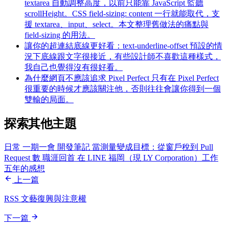
textarea 自動調整高度，以前只能靠 JavaScript 監聽
scrollHeight。CSS field-sizing: content 一行就能取代，支
援 textarea、input、select。本文整理舊做法的痛點與
field-sizing 的用法。
讓你的超連結底線更好看：text-underline-offset
預設的情
況下底線跟文字很接近，有些設計師不喜歡這種樣式，
我自己也覺得沒有很好看。
為什麼網頁不應該追求 Pixel Perfect
只有在 Pixel Perfect
很重要的時候才應該關注他，否則往往會讓你得到一個
雙輸的局面。
探索其他主題
日常
一期一會
開發筆記
當測量變成目標：從窗戶稅到 Pull
Request 數
職涯回首
在 LINE 福岡（現 LY Corporation）工作
五年的感想
上一篇
RSS 文藝復興與注意權
下一篇