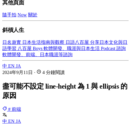
其他頁面
隨手拍
Now
關於
斜槓人生
日名遊實
日本生活指南與觀察
日語八百屋
分享日本文化與日
語學習
八百屋 Boys
軟體開發、職涯與日本生活 Podcast
諮詢
軟體開發、前端、日本職涯等諮詢
中
EN
JA
2024年9月11日
·
4 分鐘閱讀
盡可能不設定 line-height 為 1 與 ellipsis 的
原因
# 前端
中
EN
JA