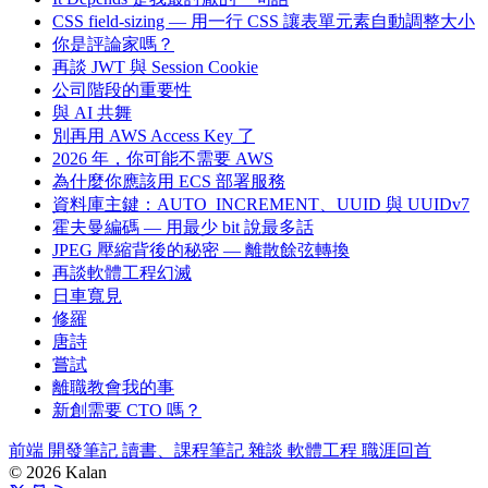
CSS field-sizing — 用一行 CSS 讓表單元素自動調整大小
你是評論家嗎？
再談 JWT 與 Session Cookie
公司階段的重要性
與 AI 共舞
別再用 AWS Access Key 了
2026 年，你可能不需要 AWS
為什麼你應該用 ECS 部署服務
資料庫主鍵：AUTO_INCREMENT、UUID 與 UUIDv7
霍夫曼編碼 — 用最少 bit 說最多話
JPEG 壓縮背後的秘密 — 離散餘弦轉換
再談軟體工程幻滅
日車寬見
修羅
唐詩
嘗試
離職教會我的事
新創需要 CTO 嗎？
前端
開發筆記
讀書、課程筆記
雜談
軟體工程
職涯回首
© 2026 Kalan