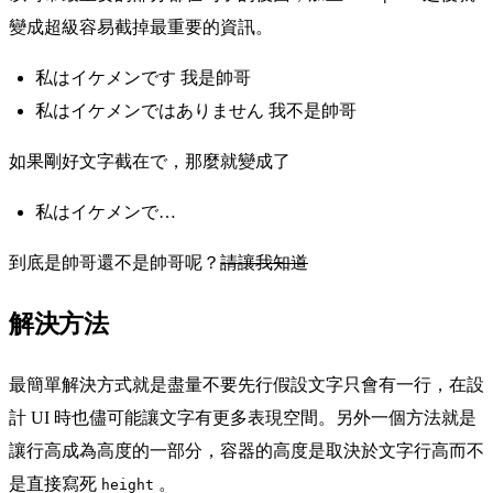
變成超級容易截掉最重要的資訊。
私はイケメンです 我是帥哥
私はイケメンではありません 我不是帥哥
如果剛好文字截在で，那麼就變成了
私はイケメンで…
到底是帥哥還不是帥哥呢？
請讓我知道
解決方法
最簡單解決方式就是盡量不要先行假設文字只會有一行，在設
計 UI 時也儘可能讓文字有更多表現空間。另外一個方法就是
讓行高成為高度的一部分，容器的高度是取決於文字行高而不
是直接寫死
。
height