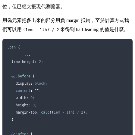
位，但已經支援現代瀏覽器。
用偽元素把多出來的部分用負 margin 抵銷，至於計算方式我
們可以用
來得到 half-leading 的值是什麼。
(1em - 1lh) / 2
.
btn
 {
	...
  line-height
:
 2
;
  &
::
before
 {
    display
:
 block;
    content
:
 ""
;
    width
:
 0
;
    height
:
 0
;
    margin-top
:
 calc
((
1
em
 -
 1
lh
)
 /
 2
)
;
  }
  &
::
after
 {