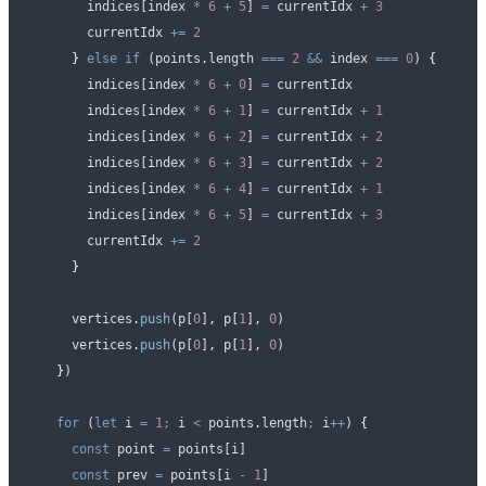
        indices
[
index
 *
 6
 +
 5
] 
=
 currentIdx
 +
 3
        currentIdx
 +=
 2
      }
 else
 if
 (
points
.
length 
===
 2
 &&
 index
 ===
 0
) 
{
        indices
[
index
 *
 6
 +
 0
] 
=
 currentIdx
        indices
[
index
 *
 6
 +
 1
] 
=
 currentIdx
 +
 1
        indices
[
index
 *
 6
 +
 2
] 
=
 currentIdx
 +
 2
        indices
[
index
 *
 6
 +
 3
] 
=
 currentIdx
 +
 2
        indices
[
index
 *
 6
 +
 4
] 
=
 currentIdx
 +
 1
        indices
[
index
 *
 6
 +
 5
] 
=
 currentIdx
 +
 3
        currentIdx
 +=
 2
      }
      vertices
.
push
(
p
[
0
]
,
 p
[
1
]
,
 0
)
      vertices
.
push
(
p
[
0
]
,
 p
[
1
]
,
 0
)
    }
)
    for
 (
let
 i
 =
 1
;
 i
 <
 points
.
length
;
 i
++
) 
{
      const
 point
 =
 points
[
i
]
      const
 prev
 =
 points
[
i
 -
 1
]