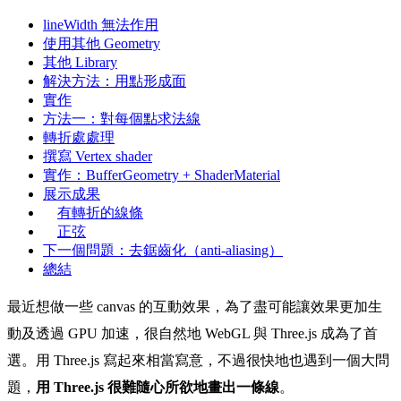
lineWidth 無法作用
使用其他 Geometry
其他 Library
解決方法：用點形成面
實作
方法一：對每個點求法線
轉折處處理
撰寫 Vertex shader
實作：BufferGeometry + ShaderMaterial
展示成果
有轉折的線條
正弦
下一個問題：去鋸齒化（anti-aliasing）
總結
最近想做一些 canvas 的互動效果，為了盡可能讓效果更加生
動及透過 GPU 加速，很自然地 WebGL 與 Three.js 成為了首
選。用 Three.js 寫起來相當寫意，不過很快地也遇到一個大問
題，
用 Three.js 很難隨心所欲地畫出一條線
。