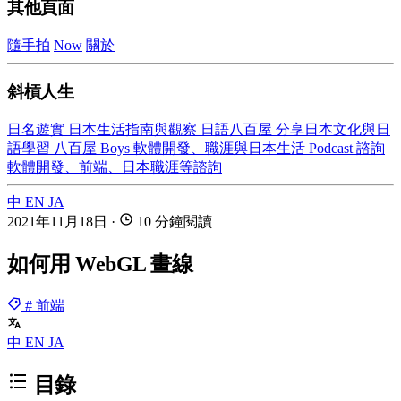
其他頁面
隨手拍
Now
關於
斜槓人生
日名遊實
日本生活指南與觀察
日語八百屋
分享日本文化與日
語學習
八百屋 Boys
軟體開發、職涯與日本生活 Podcast
諮詢
軟體開發、前端、日本職涯等諮詢
中
EN
JA
2021年11月18日
·
10 分鐘閱讀
如何用 WebGL 畫線
# 前端
中
EN
JA
目錄