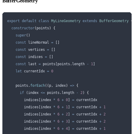
BufferGeometry
export
 default
 class
 MyLineGeometry
 extends
 BufferGeometry
 {
  constructor
(
points
)
 {
    super
()
    const
 lineNormal
 =
 []
    const
 vertices
 =
 []
    const
 indices
 =
 []
    const
 last
 =
 points
[
points
.
length 
-
 1
]
    let
 currentIdx
 =
 0
    points
.
forEach
(
(
p
,
 index
)
 =>
 {
      if
 (
index
 <=
 points
.
length 
-
 2
) 
{
        indices
[
index
 *
 6
 +
 0
] 
=
 currentIdx
        indices
[
index
 *
 6
 +
 1
] 
=
 currentIdx
 +
 1
        indices
[
index
 *
 6
 +
 2
] 
=
 currentIdx
 +
 2
        indices
[
index
 *
 6
 +
 3
] 
=
 currentIdx
 +
 2
        indices
[
index
 *
 6
 +
 4
] 
=
 currentIdx
 +
 1