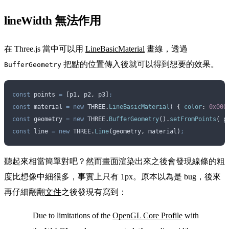
lineWidth 無法作用
在 Three.js 當中可以用
LineBasicMaterial
畫線，透過
把點的位置傳入後就可以得到想要的效果。
BufferGeometry
const
 points
 =
 [
p1
,
 p2
,
 p3
]
;
const
 material
 =
 new
 THREE
.
LineBasicMaterial
( 
{
 color
:
 0x000
const
 geometry
 =
 new
 THREE
.
BufferGeometry
()
.
setFromPoints
( 
p
const
 line
 =
 new
 THREE
.
Line
(
geometry
,
 material
)
;
聽起來相當簡單對吧？然而畫面渲染出來之後會發現線條的粗
度比想像中細很多，事實上只有 1px。原本以為是 bug，後來
再仔細翻翻
文件
之後發現有寫到：
Due to limitations of the
OpenGL Core Profile
with