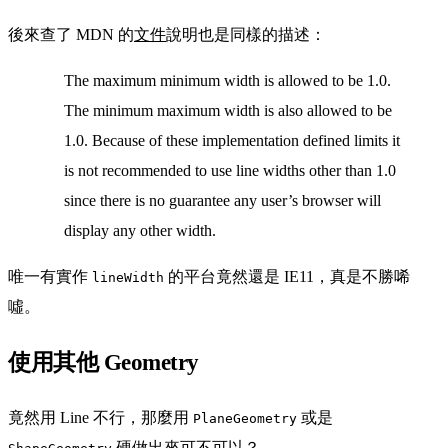
後來查了 MDN 的
文件
說明也是同樣的描述：
The maximum minimum width is allowed to be 1.0.
The minimum maximum width is also allowed to be
1.0. Because of these implementation defined limits it
is not recommended to use line widths other than 1.0
since there is no guarantee any user’s browser will
display any other width.
唯一有實作
的平台竟然還是 IE11，真是不勝唏
lineWidth
噓。
使用其他 Geometry
竟然用 Line 不行，那麼用
或是
PlaneGeometry
硬做出來可不可以？