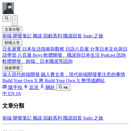
文章分類
前端
開發筆記
雜談
回顧系列
職涯回首
Sudo 之旅
斜槓人生
日名遊實
日本生活指南與觀察
日語八百屋
分享日本文化與日
語學習
八百屋 Boys
軟體開發、職涯與日本生活 Podcast
諮詢
軟體開發、前端、日本職涯等諮詢
技術學習
深入現代前端開發
鐵人賽文章，現代前端開發要注意的事情
Build Your Own X
將 Build Your Own X 整理成網站
隨手拍
近況
關於
⌘K
中
EN
JA
文章分類
前端
開發筆記
雜談
回顧系列
職涯回首
Sudo 之旅