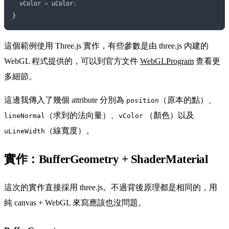
  vColor 
=
 uColor
;
}
這個範例使用 Three.js 實作，有些參數是由 three.js 內建的
WebGL 程式提供的，可以到官方文件
WebGLProgram
查看更
多細節。
這邊我傳入了幾個 attribute 分別為
（原本的點）、
position
（求到的法向量）、
（顏色）以及
lineNormal
vColor
（線寬度）。
uLineWidth
實作：BufferGeometry + ShaderMaterial
這次的實作直接採用 three.js。不過背後原理都是相同的，用
純 canvas + WebGL 來寫應該也沒問題。