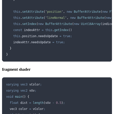
    this
.
setAttribute
(
'
position
'
,
 new
 BufferAttribute
(
new
 Fl
    this
.
setAttribute
(
'
lineNormal
'
,
 new
 BufferAttribute
(
new
 
    this
.
setIndex
(
new
 BufferAttribute
(
new
 Uint16Array
(
indice
    const
 indexAttr
 =
 this
.
getIndex
()
    this
.
position
.
needsUpdate
 =
 true;
    indexAttr
.
needsUpdate
 =
 true;
  }
}
fragment shader
varying
 vec3
 vColor
;
varying
 vec2
 vUv
;
void
 main
()
 {
  float
 dist 
=
 length
(
vUv 
-
 0.5
)
;
  vec3 color 
=
 vColor
;