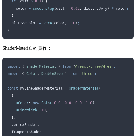
  if
 (
dist 
>
 0.1
)
 {
    color 
=
 smoothstep
(
dist 
-
 0.02
,
 dist
,
 vUv
.
y
)
 *
 color
;
  }
  gl_FragColor 
=
 vec4
(
color
,
 1.0
)
;
}
ShaderMaterial 的實作：
import
 {
 shaderMaterial
 }
 from
 "
@react-three/drei
"
;
import
 {
 Color
,
 DoubleSide
 }
 from
 "
three
"
;
const
 MyLineShaderMaterial
 =
 shaderMaterial
(
  {
    uColor
:
 new
 Color
(
0.0
,
 0.0
,
 0.0
,
 1.0
)
,
    uLineWidth
:
 10
,
  },
  vertexShader
,
  fragmentShader
,