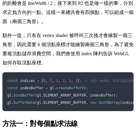
的距離會是 lineWidth / 2；接下來到 P2 也是做一樣的事，分別
求正負方向的一點。這樣一來總共會有四個點，可以組成一個
面（兩個三角形）。
額外一提，只有在 vertex shader 被呼叫三次後才會繪製一個三
角形，因此需要 6 個頂點座標才能繪製兩個三角形，為了避免
重複頂點儲存浪費空間，我們會使用 index 陣列告訴 WebGL
如何存取頂點座標。
const
 indices
 =
 [
0
,
 1
,
 2
,
 2
,
 1
,
 3
]
;
 // 告訴 webGL 存取頂點的順
const
 indexBuffer
 =
 gl
.
createBuffer
()
;
gl
.
bindBuffer
(
gl
.
ELEMENT_ARRAY_BUFFER
,
 indexBuffer
)
;
gl
.
bufferData
(
gl
.
ELEMENT_ARRAY_BUFFER
,
 new
 Uint8Array
(
indice
方法一：對每個點求法線