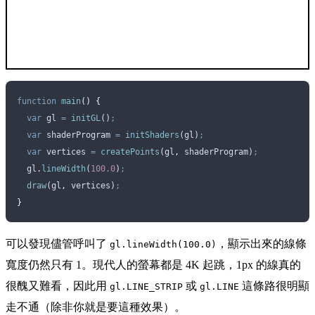
function
 main
()
 {
  var
 gl
 =
 initGL
()
;
  var
 shaderProgram
 =
 initShaders
(
gl
)
;
  var
 vertices
 =
 createPoints
(
gl
,
 shaderProgram
)
;
  gl
.
lineWidth
(
100.0
)
;
  draw
(
gl
,
 vertices
)
;
}
可以發現儘管呼叫了
，顯示出來的線條
gl.lineWidth(100.0)
寬度仍然只有 1。現代人的螢幕都是 4K 起跳，1px 的線真的
很醜又難看，因此用
或
這條路很明顯
gl.LINE_STRIP
gl.LINE
走不通（除非你就是要這種效果）。