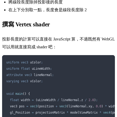
將線段長度除掉投影後的長度
在上下分別取一點，長度會是線段長度除 2
撰寫 Vertex shader
投影長度的計算可以直接在 JavaScript 算，不過既然有 WebGL
可以用就直接寫成 shader 吧：
uniform
 vec3
 uColor
;
uniform
 float
 uLineWidth
;
attribute
 vec3
 lineNormal
;
varying
 vec3
 vColor
;
void
 main
()
 {
  float
 width 
=
 (
uLineWidth 
/
 lineNormal
.
z
 /
 2.0
)
;
  vec3 pos 
=
 vec3
(
position 
+
 vec3
(
lineNormal
.
xy
,
 0.0
)
 *
 widt
  gl_Position 
=
 projectionMatrix 
*
 modelViewMatrix 
*
 vec4
(
po