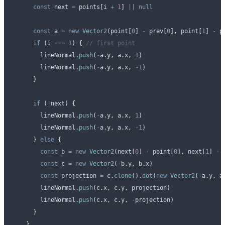
      const
 next
 =
 points
[
i
 +
 1
] 
||
 null
      const
 a
 =
 new
 Vector2
(
point
[
0
] 
-
 prev
[
0
]
,
 point
[
1
] 
-
 p
      if
 (
i
 ===
 1
) 
{
 // first point
        lineNormal
.
push
(
-
a
.
y
,
 a
.
x
,
 1
)
        lineNormal
.
push
(
-
a
.
y
,
 a
.
x
,
 -
1
)
      }
      if
 (
!
next
) 
{
        lineNormal
.
push
(
-
a
.
y
,
 a
.
x
,
 1
)
        lineNormal
.
push
(
-
a
.
y
,
 a
.
x
,
 -
1
)
      }
 else
 {
        const
 b
 =
 new
 Vector2
(
next
[
0
] 
-
 point
[
0
]
,
 next
[
1
] 
-
 
        const
 c
 =
 new
 Vector2
(
-
b
.
y
,
 b
.
x
)
        const
 projection
 =
 c
.
clone
()
.
dot
(
new
 Vector2
(
-
a
.
y
,
 a
        lineNormal
.
push
(
c
.
x
,
 c
.
y
,
 projection
)
        lineNormal
.
push
(
c
.
x
,
 c
.
y
,
 -
projection
)
      }
    }