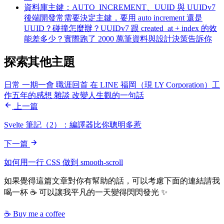
資料庫主鍵：AUTO_INCREMENT、UUID 與 UUIDv7
後端開發常需要決定主鍵，要用 auto increment 還是
UUID？碰撞怎麼辦？UUIDv7 跟 created_at + index 的效
能差多少？實際跑了 2000 萬筆資料與設計決策告訴你
探索其他主題
日常
一期一會
職涯回首
在 LINE 福岡（現 LY Corporation）工
作五年的感想
雜談
改變人生觀的一句話
上一篇
Svelte 筆記（2）：編譯器比你聰明多惹
下一篇
如何用一行 CSS 做到 smooth-scroll
如果覺得這篇文章對你有幫助的話，可以考慮下面的連結請我
喝一杯 ☕ 可以讓我平凡的一天變得閃閃發光 ✨
☕ Buy me a coffee