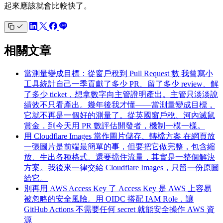
起來應該就會比較快了。
相關文章
當測量變成目標：從窗戶稅到 Pull Request 數
我曾寫小
工具統計自己一季貢獻了多少 PR、留了多少 review、解
了多少 ticket，想拿數字向主管證明產出。主管只淡淡說
績效不只看產出。幾年後我才懂——當測量變成目標，
它就不再是一個好的測量了。從英國窗戶稅、河內滅鼠
賞金，到今天用 PR 數評估開發者，機制一模一樣。
用 Cloudflare Images 當作圖片儲存、轉檔方案
在網頁放
一張圖片是前端最簡單的事，但要把它做完整，包含縮
放、生出各種格式、還要擋住流量，其實是一整個解決
方案。我後來一律交給 Cloudflare Images，只留一份原圖
給它。
別再用 AWS Access Key 了
Access Key 是 AWS 上容易
被忽略的安全風險。用 OIDC 搭配 IAM Role，讓
GitHub Actions 不需要任何 secret 就能安全操作 AWS 資
源