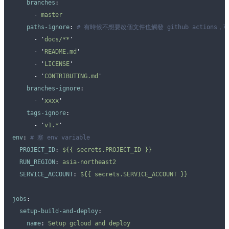
    branches
:
      -
 master
    paths-ignore
:
 # 有時候不想要改個文件也觸發 github actions，可
      -
 '
docs/**
'
      -
 '
README.md
'
      -
 '
LICENSE
'
      -
 '
CONTRIBUTING.md
'
    branches-ignore
:
      -
 '
xxxx
'
    tags-ignore
:
      -
 '
v1.*
'
env
:
 # 塞 env variable
  PROJECT_ID
:
 ${{ secrets.PROJECT_ID }}
  RUN_REGION
:
 asia-northeast2
  SERVICE_ACCOUNT
:
 ${{ secrets.SERVICE_ACCOUNT }}
jobs
:
  setup-build-and-deploy
:
    name
:
 Setup gcloud and deploy