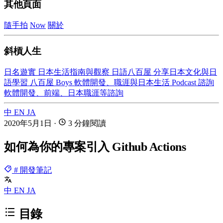
其他頁面
隨手拍
Now
關於
斜槓人生
日名遊實
日本生活指南與觀察
日語八百屋
分享日本文化與日
語學習
八百屋 Boys
軟體開發、職涯與日本生活 Podcast
諮詢
軟體開發、前端、日本職涯等諮詢
中
EN
JA
2020年5月1日
·
3 分鐘閱讀
如何為你的專案引入 Github Actions
# 開發筆記
中
EN
JA
目錄