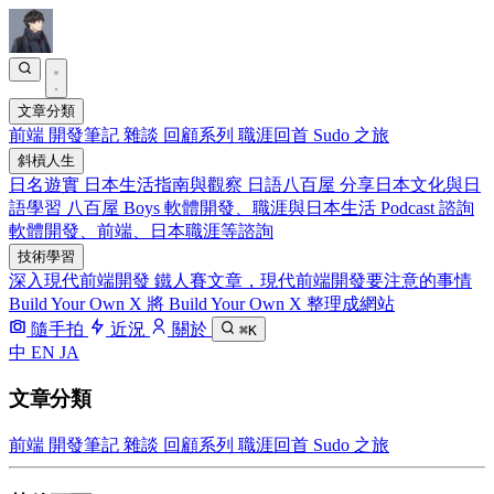
文章分類
前端
開發筆記
雜談
回顧系列
職涯回首
Sudo 之旅
斜槓人生
日名遊實
日本生活指南與觀察
日語八百屋
分享日本文化與日
語學習
八百屋 Boys
軟體開發、職涯與日本生活 Podcast
諮詢
軟體開發、前端、日本職涯等諮詢
技術學習
深入現代前端開發
鐵人賽文章，現代前端開發要注意的事情
Build Your Own X
將 Build Your Own X 整理成網站
隨手拍
近況
關於
⌘K
中
EN
JA
文章分類
前端
開發筆記
雜談
回顧系列
職涯回首
Sudo 之旅