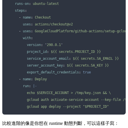
    runs-on
:
 ubuntu-latest
    steps
:
      -
 name
:
 Checkout
        uses
:
 actions/checkout@v2
      -
 uses
:
 GoogleCloudPlatform/github-actions/setup-gclou
        with
:
          version
:
 '
290.0.1
'
          project_id
:
 ${{ secrets.PROJECT_ID }}
          service_account_email
:
 ${{ secrets.SA_EMAIL }}
          server_account_key
:
 ${{ secrets.SA_KEY }}
          export_default_credentials
:
 true
      -
 name
:
 Deploy
        run
:
 |-
          echo $SERVICE_ACCOUNT > /tmp/key.json && \
          gcloud auth activate-service-account --key-file /t
          gcloud app deploy --project "$PROJECT_ID"
比較進階的像是你想在 runtime 動態判斷，可以這樣子寫：