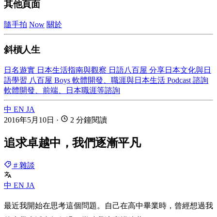
其他頁面
隨手拍
Now
關於
斜槓人生
日名遊實
日本生活指南與觀察
日語八百屋
分享日本文化與日
語學習
八百屋 Boys
軟體開發、職涯與日本生活 Podcast
諮詢
軟體開發、前端、日本職涯等諮詢
中
EN
JA
2016年5月10日
·
2 分鐘閱讀
追求卓越中，我們逐漸平凡
# 雜談
中
EN
JA
最近我開始在思考這個問題。自己在高中畢業時，曾經想過我