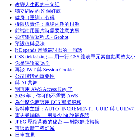
改變人生觀的一句話
獨立網站的 N 個好處
健身（重訓）心得
權限與責任：職場內耗的根源
前端使用圖片時需要注意的事
如何學習寫程式 - Geohot
預設值與品味
It Depends 是我最討厭的一句話
CSS field-sizing — 用一行 CSS 讓表單元素自動調整大小
你是評論家嗎？
再談 JWT 與 Session Cookie
公司階段的重要性
與 AI 共舞
別再用 AWS Access Key 了
2026 年，你可能不需要 AWS
為什麼你應該用 ECS 部署服務
資料庫主鍵：AUTO_INCREMENT、UUID 與 UUIDv7
霍夫曼編碼 — 用最少 bit 說最多話
JPEG 壓縮背後的秘密 — 離散餘弦轉換
再談軟體工程幻滅
日車寬見