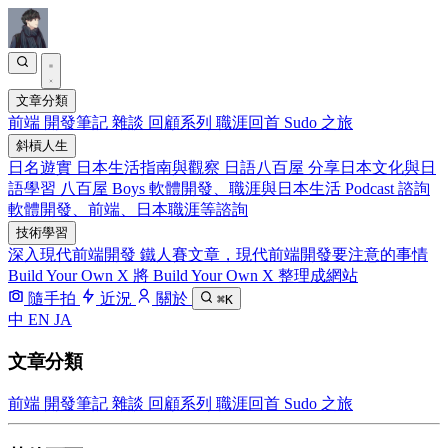
文章分類
前端
開發筆記
雜談
回顧系列
職涯回首
Sudo 之旅
斜槓人生
日名遊實
日本生活指南與觀察
日語八百屋
分享日本文化與日
語學習
八百屋 Boys
軟體開發、職涯與日本生活 Podcast
諮詢
軟體開發、前端、日本職涯等諮詢
技術學習
深入現代前端開發
鐵人賽文章，現代前端開發要注意的事情
Build Your Own X
將 Build Your Own X 整理成網站
隨手拍
近況
關於
⌘K
中
EN
JA
文章分類
前端
開發筆記
雜談
回顧系列
職涯回首
Sudo 之旅