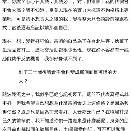
章。你說？心心在其藝，其藝必工。對，但這個工花的代價會
不會太高？我不知道，畢竟以現在的實力大概還不夠格稱上專
業吧！可是我不想長大之後的我，變得整天只會談論前端跟程
式，然後逐漸忘記以前那個自己。
現在一想，變得好可怕。當初的自己為了在台北生存，捨棄了
生活品質打工，連社交活動都很少出現。現在好不容易有一絲
絲能夠平反的機會，我卻好像做不到了。
到了三十歲後我會不會也變成那個面目可憎的大
人？
隨波逐流之中，我似乎已經忘記初衷了。這並不代表寫程式就
不好，但我希望自己想想為什麼當初會走上這條路？是因為興
趣使然？還是只是因為前景看好、人云亦云而已？在職場打滾
已久的前輩們，我不知道你們一路走來是什麼感覺，身旁的朋
友目前也都以同年齡層居多。 如果願意的話，可不可以和我