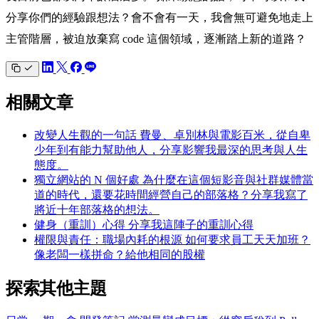
分享你們的經驗跟想法？會不會有一天，我會無可避免地走上
主管階層，被迫放棄寫 code 這個領域，逐漸踏上新的道路？
相關文章
改變人生觀的一句話
費曼、卓別林與電影百米，從自卑
少年到有能力幫助他人，分享影響我最深的思考與人生
態度。
獨立網站的 N 個好處
為什麼在這個短影音與社群媒體當
道的時代，還要花時間經營自己的部落格？分享我寫了
將近十年部落格的想法。
健身（重訓）心得
分享我這陣子的重訓心得
權限與責任：職場內耗的根源
如何要求員工天天加班？
像老闆一樣拼命？給他相同的股權
探索其他主題