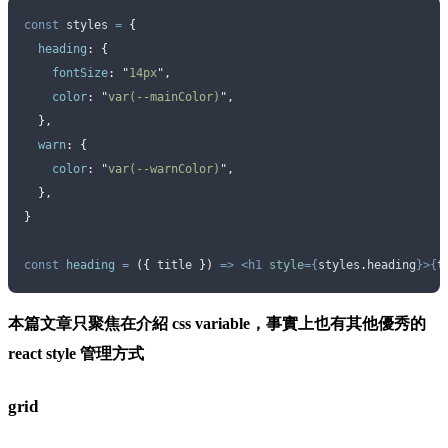
const
 styles
 =
 {
  heading
:
 {
    fontSize
:
 "
14px
"
,
    color
:
 "
var(--mainColor)
"
,
  },
  warn
:
 {
    color
:
 "
var(--warnColor)
"
,
  },
}
const
 heading
 =
 ({
 title
 })
 =>
 <h1
 style
={
styles
.
heading
}>{
t
本篇文章只聚焦在介紹 css variable，事實上也有其他優秀的
react style 管理方式
grid