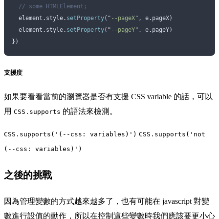
  // some HTMLElement;
  element
.
style
.
setProperty
(
"
--pageX
"
,
 e
.
pageX
)
  element
.
style
.
setProperty
(
"
--pageY
"
,
 e
.
pageY
)
}
)
支援度
如果要看看當前的瀏覽器是否有支援 CSS variable 的話，可以
用
的語法來檢測。
CSS.supports
CSS.supports('(--css: variables)')
CSS.supports('not
(--css: variables)')
之後的挑戰
因為管理變數的方式越來越多了，也有可能在 javascript 對變
數進行設值的動作，所以在控制這些變數時我們應該要更小心