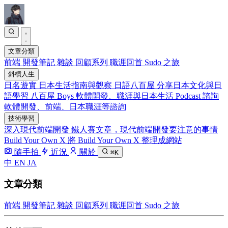
文章分類
前端
開發筆記
雜談
回顧系列
職涯回首
Sudo 之旅
斜槓人生
日名遊實
日本生活指南與觀察
日語八百屋
分享日本文化與日
語學習
八百屋 Boys
軟體開發、職涯與日本生活 Podcast
諮詢
軟體開發、前端、日本職涯等諮詢
技術學習
深入現代前端開發
鐵人賽文章，現代前端開發要注意的事情
Build Your Own X
將 Build Your Own X 整理成網站
隨手拍
近況
關於
⌘K
中
EN
JA
文章分類
前端
開發筆記
雜談
回顧系列
職涯回首
Sudo 之旅