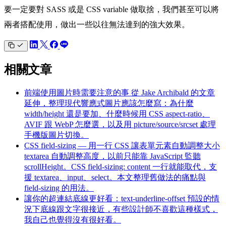
要一定要對 SASS 或是 CSS variable 做取捨，我們甚至可以將
兩者搭配使用，做出一些以往無法達到的強大效果。
相關文章
前端使用圖片時需要注意的事
從 Jake Archibald 的文章
延伸，整理現代響應式圖片應該怎麼寫：為什麼
width/height 還是要加、什麼時候用 CSS aspect-ratio、
AVIF 跟 WebP 怎麼選，以及用 picture/source/srcset 處理
手機版圖片切換。
CSS field-sizing — 用一行 CSS 讓表單元素自動調整大小
textarea 自動調整高度，以前只能靠 JavaScript 監聽
scrollHeight。CSS field-sizing: content 一行就能取代，支
援 textarea、input、select。本文整理舊做法的痛點與
field-sizing 的用法。
讓你的超連結底線更好看：text-underline-offset
預設的情
況下底線跟文字很接近，有些設計師不喜歡這種樣式，
我自己也覺得沒有很好看。