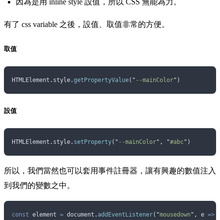
因為是用 inline style 設值，所以 CSS 無能為力。
有了 css variable 之後，設值、取值非常的方便。
取值
HTMLElement
.
style
.
getPropertyValue
(
"
--mainColor
"
)
設值
HTMLElement
.
style
.
setProperty
(
"
--mainColor
"
,
 "
#abc
"
)
所以，我們當然也可以套用事件註冊器，讓有興趣的數值注入
到我們的變數之中。
const
 element
 =
 document
.
addEventListener
(
"
mousedown
"
,
 e
 =>
 