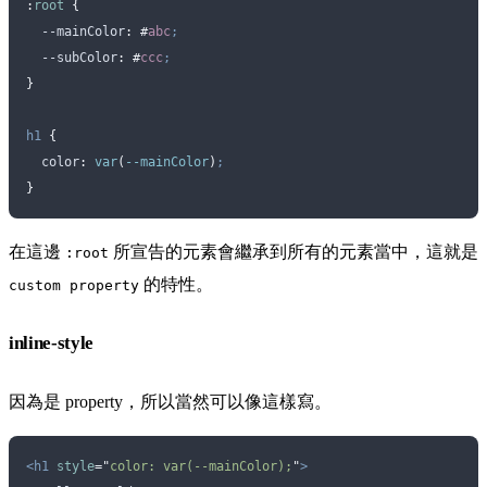
:
root
 {
  --mainColor
:
 #
abc
;
  --subColor
:
 #
ccc
;
}
h1
 {
  color
:
 var
(
--mainColor
)
;
}
在這邊
所宣告的元素會繼承到所有的元素當中，這就是
:root
的特性。
custom property
inline-style
因為是 property，所以當然可以像這樣寫。
<h1
 style
=
"
color: var(--mainColor);
"
>