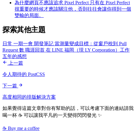
為什麼網頁不應該追求 Pixel Perfect
只有在 Pixel Perfect
很重要的時候才應該關注他，否則往往會讓你得到一個
雙輸的局面。
探索其他主題
日常
一期一會
開發筆記
當測量變成目標：從窗戶稅到 Pull
Request 數
職涯回首
在 LINE 福岡（現 LY Corporation）工作
五年的感想
上一篇
令人期待的 PostCSS
下一篇
高度相同的排版解決方案
如果覺得這篇文章對你有幫助的話，可以考慮下面的連結請我
喝一杯 ☕ 可以讓我平凡的一天變得閃閃發光 ✨
☕ Buy me a coffee