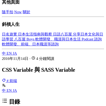
其他頁面
隨手拍
Now
關於
斜槓人生
日名遊實
日本生活指南與觀察
日語八百屋
分享日本文化與日
語學習
八百屋 Boys
軟體開發、職涯與日本生活 Podcast
諮詢
軟體開發、前端、日本職涯等諮詢
中
EN
JA
2016年11月14日
·
4 分鐘閱讀
CSS Variable 與 SASS Variable
# 前端
中
EN
JA
目錄