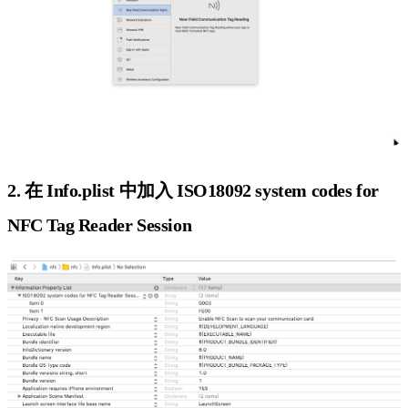
2. 在 Info.plist 中加入 ISO18092 system codes for
NFC Tag Reader Session