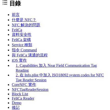
目錄
前言
什麼是 NFC？
NFC 解決的問題
FeliCa
資料安全性
FeliCa 架構
Service 種類
指令 Command
與 FeliCa 溝通的流程
iOS 實作
1. Capabilities 加入 Near Field Communication Tag
Reading
2. 在 Info.plist 中加入 ISO18092 system codes for NFC
Tag Reader Session
CoreNFC 實作
NFCTagReaderSession
Block List
FeliCa Reader
Demo
後記