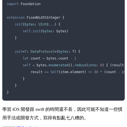
import
 Foundation
extension
 FixedWidthInteger 
{
    init
(
bytes
: 
UInt8
...
)
 {
        self
.
init
(
bytes
:
 bytes
)
    }
    init
<
T
:
 DataProtocol
>(
bytes
: T
)
 {
        let
 count 
=
 bytes.count 
-
 1
        self
 =
 bytes.
enumerated
()
.
reduce
(
into
:
 0
)
 {
 (
result,
            result 
+=
 Self
(
item.
element
)
 <<
 (
8
 *
 (
count 
-
 it
        }
    }
}
學習 iOS 開發跟 swift 的時間還不長，因此可能不知道一些慣
用手法或開發方式，寫得有點亂七八糟的。