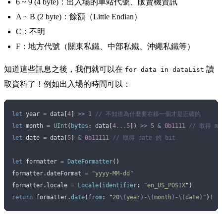
6 ~ 9 (4 byte)：出入場的車站代號、販賣機資訊
A ~ B (2 byte)：餘額（Little Endian）
C：不明
F：地方代號（關東私鐵、中部私鐵、沖繩私鐵等）
知道這些訊息之後，我們就可以在
讀
for data in dataList
取資料了！例如出入場的時間可以：
let
 year 
=
 data
[
4
]
 >>
 1
 // 不知道為什麼要右移一個才是正確的
let
 month 
=
 UInt
(
bytes
:
 data
[
4
...
5
])
 >>
 5
 &
 0b1111
 // 取得 mo
let
 date 
=
 data
[
5
]
 &
 0b11111
 // 取得 date 的 bit
let
 formatter 
=
 DateFormatter
()
formatter.
dateFormat
 =
 "
yyyy-MM-dd
"
formatter.
locale
 =
 Locale
(
identifier
:
 "
en_US_POSIX
"
)
return
 formatter.
date
(
from
:
 "
20
\(
year
)
-
\(
month
)
-
\(
date
)
"
)
!