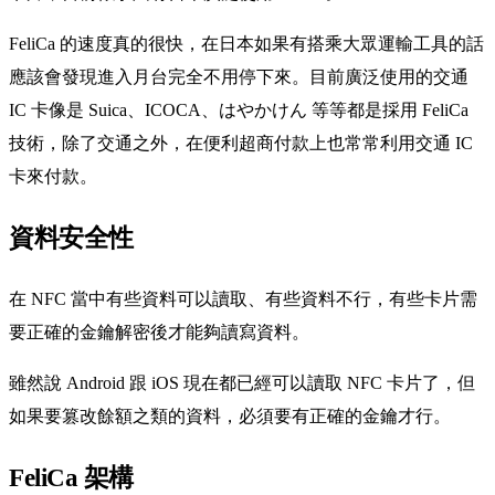
FeliCa 的速度真的很快，在日本如果有搭乘大眾運輸工具的話
應該會發現進入月台完全不用停下來。目前廣泛使用的交通
IC 卡像是 Suica、ICOCA、はやかけん 等等都是採用 FeliCa
技術，除了交通之外，在便利超商付款上也常常利用交通 IC
卡來付款。
資料安全性
在 NFC 當中有些資料可以讀取、有些資料不行，有些卡片需
要正確的金鑰解密後才能夠讀寫資料。
雖然說 Android 跟 iOS 現在都已經可以讀取 NFC 卡片了，但
如果要篡改餘額之類的資料，必須要有正確的金鑰才行。
FeliCa 架構