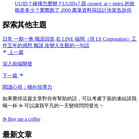
UUID？碰撞怎麼辦？UUIDv7 跟 created_at + index 的效
能差多少？實際跑了 2000 萬筆資料與設計決策告訴你
探索其他主題
日常
一期一會
職涯回首
在 LINE 福岡（現 LY Corporation）工
作五年的感想
雜談
改變人生觀的一句話
上一篇
深入前端開發
下一篇
閱讀心得：橫向領導力
如果覺得這篇文章對你有幫助的話，可以考慮下面的連結請我
喝一杯 ☕ 可以讓我平凡的一天變得閃閃發光 ✨
☕ Buy me a coffee
最新文章