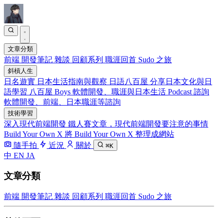
文章分類
前端
開發筆記
雜談
回顧系列
職涯回首
Sudo 之旅
斜槓人生
日名遊實
日本生活指南與觀察
日語八百屋
分享日本文化與日
語學習
八百屋 Boys
軟體開發、職涯與日本生活 Podcast
諮詢
軟體開發、前端、日本職涯等諮詢
技術學習
深入現代前端開發
鐵人賽文章，現代前端開發要注意的事情
Build Your Own X
將 Build Your Own X 整理成網站
隨手拍
近況
關於
⌘K
中
EN
JA
文章分類
前端
開發筆記
雜談
回顧系列
職涯回首
Sudo 之旅