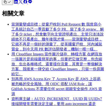
相關文章
當測量變成目標：從窗戶稅到 Pull Request 數
我曾寫小
工具統計自己一季貢獻了多少 PR、留了多少 review、解
了多少 ticket，想拿數字向主管證明產出。主管只淡淡說
績效不只看產出。幾年後我才懂——當測量變成目標，
它就不再是一個好的測量了。從英國窗戶稅、河內滅鼠
賞金，到今天用 PR 數評估開發者，機制一模一樣。
用 Cloudflare Images 當作圖片儲存、轉檔方案
在網頁放
一張圖片是前端最簡單的事，但要把它做完整，包含縮
放、生出各種格式、還要擋住流量，其實是一整個解決
方案。我後來一律交給 Cloudflare Images，只留一份原圖
給它。
別再用 AWS Access Key 了
Access Key 是 AWS 上容易
被忽略的安全風險。用 OIDC 搭配 IAM Role，讓
GitHub Actions 不需要任何 secret 就能安全操作 AWS 資
源
資料庫主鍵：AUTO_INCREMENT、UUID 與 UUIDv7
後端開發常需要決定主鍵，要用 auto increment 還是