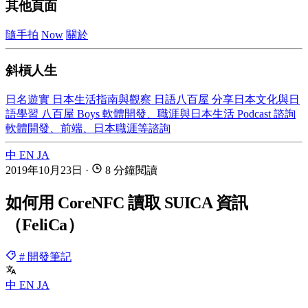
其他頁面
隨手拍
Now
關於
斜槓人生
日名遊實
日本生活指南與觀察
日語八百屋
分享日本文化與日
語學習
八百屋 Boys
軟體開發、職涯與日本生活 Podcast
諮詢
軟體開發、前端、日本職涯等諮詢
中
EN
JA
2019年10月23日
·
8 分鐘閱讀
如何用 CoreNFC 讀取 SUICA 資訊
（FeliCa）
# 開發筆記
中
EN
JA