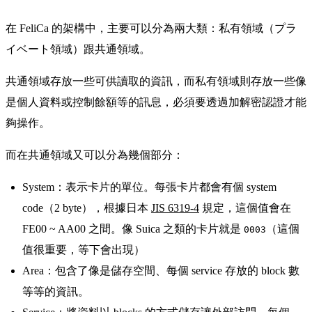
在 FeliCa 的架構中，主要可以分為兩大類：私有領域（プラ
イベート領域）跟共通領域。
共通領域存放一些可供讀取的資訊，而私有領域則存放一些像
是個人資料或控制餘額等的訊息，必須要透過加解密認證才能
夠操作。
而在共通領域又可以分為幾個部分：
System：表示卡片的單位。每張卡片都會有個 system
code（2 byte），根據日本
JIS 6319-4
規定，這個值會在
FE00 ~ AA00 之間。像 Suica 之類的卡片就是
（這個
0003
值很重要，等下會出現）
Area：包含了像是儲存空間、每個 service 存放的 block 數
等等的資訊。