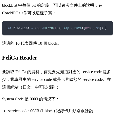
blockList 中每個 bit 的定義，可以參考文件上的說明，在
CoreNFC 中你可以這樣子寫：
let
 blockList 
=
 (
0
..<
UInt8
(
10
))
.
map
 {
 Data
(
[
0x80
, 
$0
]
)
 }
這邊的 10 代表回傳 10 個 block。
FeliCa Reader
要讀取 FeliCa 的資料，首先要先知道對應的 service code 是多
少，乘車歷史的 service code 或是卡片餘額的 service code。在
這個網站（日文）
中可以找到：
System Code 是 0003 的情況下：
service code: 008B (1 block) 紀錄卡片類別跟餘額