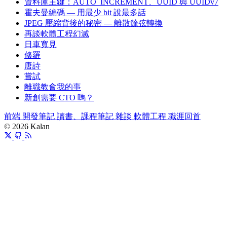
資料庫主鍵：AUTO_INCREMENT、UUID 與 UUIDv7
霍夫曼編碼 — 用最少 bit 說最多話
JPEG 壓縮背後的秘密 — 離散餘弦轉換
再談軟體工程幻滅
日車寬見
修羅
唐詩
嘗試
離職教會我的事
新創需要 CTO 嗎？
前端
開發筆記
讀書、課程筆記
雜談
軟體工程
職涯回首
© 2026 Kalan