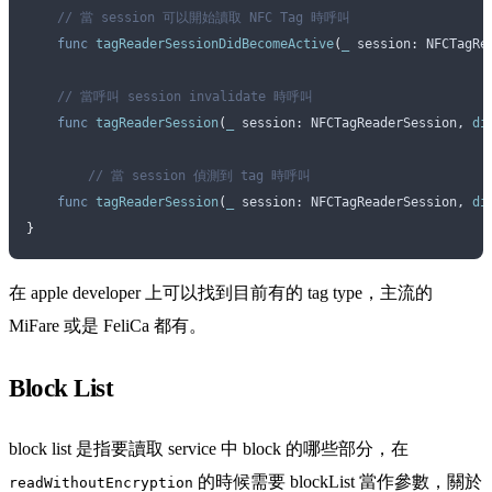
    // 當 session 可以開始讀取 NFC Tag 時呼叫
    func
 tagReaderSessionDidBecomeActive
(
_
 session
: NFCTagRe
    // 當呼叫 session invalidate 時呼叫
    func
 tagReaderSession
(
_
 session
: NFCTagReaderSession, 
di
  	// 當 session 偵測到 tag 時呼叫
    func
 tagReaderSession
(
_
 session
: NFCTagReaderSession, 
di
}
在 apple developer 上可以找到目前有的 tag type，主流的
MiFare 或是 FeliCa 都有。
Block List
block list 是指要讀取 service 中 block 的哪些部分，在
的時候需要 blockList 當作參數，關於
readWithoutEncryption