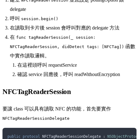
NFCTagReadersession
delegate
呼叫
session.begin()
在讀取到卡片後 session 會呼叫對應的 delegate 方法
在
func tagReaderSession(_ session:
函數
NFCTagReaderSession, didDetect tags: [NFCTag])
中實作讀取邏輯。
在這裡頭呼叫 requestService
確認 service 回應後，呼叫 readWithoutEncryption
NFCTagReaderSession
要讓 class 可以具有讀取 NFC 的功能，首先要實作
NFCTagReaderSessionDelegate
public
 protocol
 NFCTagReaderSessionDelegate 
:
 NSObjectProtoc