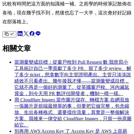
比較有時間把這方面的知識補一補。之前學的時候筆記散佈在
各地，現在幾乎找不到，然後也忘了一大半，這次會好好記錄
在部落格上。
相關文章
當測量變成目標：從窗戶稅到 Pull Request 數
我曾寫小
工具統計自己一季貢獻了多少 PR、留了多少 review、解
了多少 ticket，想拿數字向主管證明產出。主管只淡淡說
績效不只看產出。幾年後我才懂——當測量變成目標，
它就不再是一個好的測量了。從英國窗戶稅、河內滅鼠
賞金，到今天用 PR 數評估開發者，機制一模一樣。
用 Cloudflare Images 當作圖片儲存、轉檔方案
在網頁放
一張圖片是前端最簡單的事，但要把它做完整，包含縮
放、生出各種格式、還要擋住流量，其實是一整個解決
方案。我後來一律交給 Cloudflare Images，只留一份原圖
給它。
別再用 AWS Access Key 了
Access Key 是 AWS 上容易