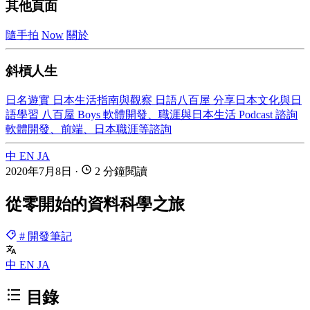
其他頁面
隨手拍
Now
關於
斜槓人生
日名遊實
日本生活指南與觀察
日語八百屋
分享日本文化與日
語學習
八百屋 Boys
軟體開發、職涯與日本生活 Podcast
諮詢
軟體開發、前端、日本職涯等諮詢
中
EN
JA
2020年7月8日
·
2 分鐘閱讀
從零開始的資料科學之旅
# 開發筆記
中
EN
JA
目錄