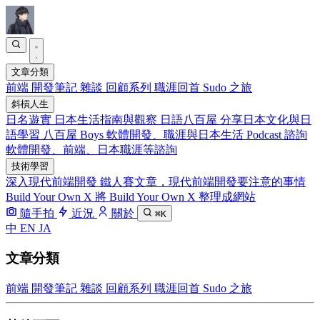
文章分類
前端
開發筆記
雜談
回顧系列
職涯回首
Sudo 之旅
斜槓人生
日名遊實
日本生活指南與觀察
日語八百屋
分享日本文化與日
語學習
八百屋 Boys
軟體開發、職涯與日本生活 Podcast
諮詢
軟體開發、前端、日本職涯等諮詢
技術學習
深入現代前端開發
鐵人賽文章，現代前端開發要注意的事情
Build Your Own X
將 Build Your Own X 整理成網站
隨手拍
近況
關於
⌘K
中
EN
JA
文章分類
前端
開發筆記
雜談
回顧系列
職涯回首
Sudo 之旅