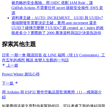
被忽略的安全風險。用 OIDC 搭配 IAM Role，讓
GitHub Actions 不需要任何 secret 就能安全操作 AWS 資
源
資料庫主鍵：AUTO_INCREMENT、UUID 與 UUIDv7
後端開發常需要決定主鍵，要用 auto increment 還是
UUID？碰撞怎麼辦？UUIDv7 跟 created_at + index 的效
能差多少？實際跑了 2000 萬筆資料與設計決策告訴你
探索其他主題
日常
一期一會
職涯回首
在 LINE 福岡（現 LY Corporation）工
作五年的感想
雜談
改變人生觀的一句話
上一篇
Project Winter 遊玩心得
下一篇
用 Arduino 與 ESP32 實作空氣品質監測應用（1）- 感測器介
紹
如果覺得這篇文章對你有幫助的話，可以考慮下面的連結請我