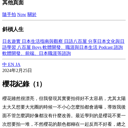
其他頁面
隨手拍
Now
關於
斜槓人生
日名遊實
日本生活指南與觀察
日語八百屋
分享日本文化與日
語學習
八百屋 Boys
軟體開發、職涯與日本生活 Podcast
諮詢
軟體開發、前端、日本職涯等諮詢
中
EN
JA
2024年2月25日
櫻花紀錄（1）
櫻花雖然很漂亮，但我發現其實要拍得好不太容易，尤其太陽
太大又想要大光圈的時候一不小心怎麼拍都會過曝，導致我後
面不管怎麼調好像都沒有什麼改善。最近學到的是櫻花不要一
次想要拍一堆，不然櫻花的顏色都糊在一起反而不好看，總之