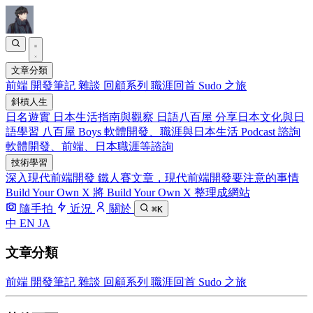
文章分類
前端
開發筆記
雜談
回顧系列
職涯回首
Sudo 之旅
斜槓人生
日名遊實
日本生活指南與觀察
日語八百屋
分享日本文化與日
語學習
八百屋 Boys
軟體開發、職涯與日本生活 Podcast
諮詢
軟體開發、前端、日本職涯等諮詢
技術學習
深入現代前端開發
鐵人賽文章，現代前端開發要注意的事情
Build Your Own X
將 Build Your Own X 整理成網站
隨手拍
近況
關於
⌘K
中
EN
JA
文章分類
前端
開發筆記
雜談
回顧系列
職涯回首
Sudo 之旅