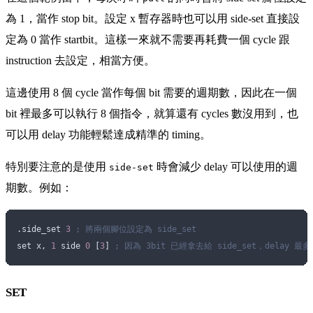
為 1，當作 stop bit。設定 x 暫存器時也可以用 side-set 直接設
定為 0 當作 startbit。這樣一來就不需要再耗費一個 cycle 跟
instruction 去設定，相當方便。
這邊使用 8 個 cycle 當作每個 bit 需要的週期數，因此在一個
bit 裡最多可以執行 8 個指令，就算還有 cycles 數沒用到，也
可以用 delay 功能輕鬆達成精準的 timing。
特別要注意的是使用
時會減少 delay 可以使用的週
side-set
期數。例如：
.side_set 
3
 ; 將兩個腳位設定為 side_set 
set x, 
1
 side 
0
 [
3
] 
; 因為 3bit 已經拿去給 side_set，delay 最多
SET